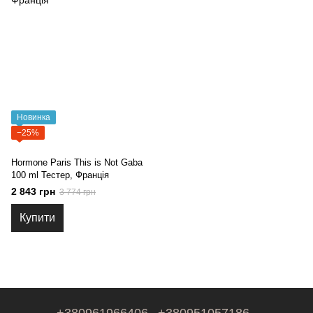
Новинка
−25%
Hormone Paris This is Not Gaba
100 ml Тестер, Франція
2 843 грн
3 774 грн
Купити
+380961966406
+380951057186