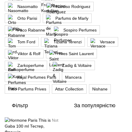
Nasomatto
Narciso Rodriguez
Orto Parisi
Parfums de Marly
Paco Rabanne
Sospiro Perfumes
Tom Ford
Tiziana Terenzi
Versace
Viktor & Rolf
Yves Saint Laurent
Zarkoperfume
Zadig & Voltaire
Kajal Perfumes Paris
Mancera
Initio Parfums Prives
Attar Collection
Nishane
Фільтр
За популярністю