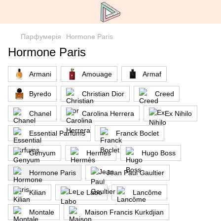
Парфумерія
Hormone Paris
Hormone Paris
Armani
Amouage
Armaf
Byredo
Christian Dior
Creed
Chanel
Carolina Herrera
Ex Nihilo
Essential Parfums
Franck Boclet
Genyum
Hermès
Hugo Boss
Hormone Paris
Jean Paul Gaultier
Kilian
Le Labo
Lancôme
Montale
Maison Francis Kurkdjian