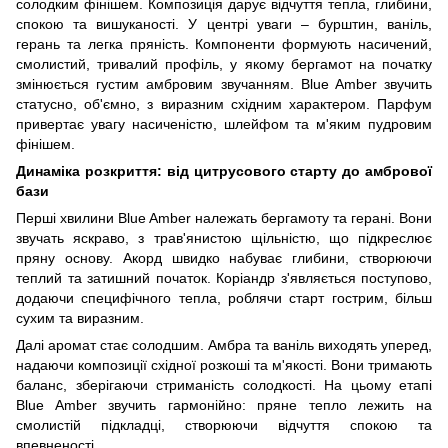
солодким фінішем. Композиція дарує відчуття тепла, глибини,
спокою та вишуканості. У центрі уваги – бурштин, ваніль,
герань та легка пряність. Компоненти формують насичений,
смолистий, тривалий профіль, у якому бергамот на початку
змінюється густим амбровим звучанням. Blue Amber звучить
статусно, об'ємно, з виразним східним характером. Парфум
привертає увагу насиченістю, шлейфом та м'яким пудровим
фінішем.
Динаміка розкриття: від цитрусового старту до амбрової
бази
Перші хвилини Blue Amber належать бергамоту та герані. Вони
звучать яскраво, з трав'янистою щільністю, що підкреслює
пряну основу. Акорд швидко набуває глибини, створюючи
теплий та затишний початок. Коріандр з'являється поступово,
додаючи специфічного тепла, роблячи старт гострим, більш
сухим та виразним.
Далі аромат стає солодшим. Амбра та ваніль виходять уперед,
надаючи композиції східної розкоші та м'якості. Вони тримають
баланс, зберігаючи стриманість солодкості. На цьому етапі
Blue Amber звучить гармонійно: пряне тепло лежить на
смолистій підкладці, створюючи відчуття спокою та
впевненості.