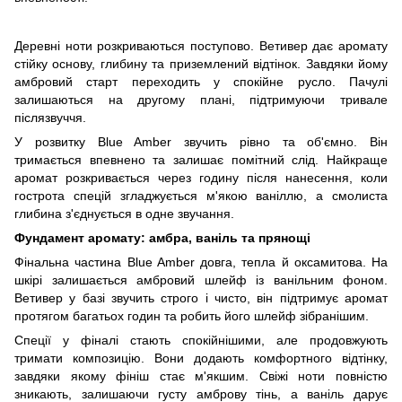
Деревні ноти розкриваються поступово. Ветивер дає аромату
стійку основу, глибину та приземлений відтінок. Завдяки йому
амбровий старт переходить у спокійне русло. Пачулі
залишаються на другому плані, підтримуючи тривале
післязвуччя.
У розвитку Blue Amber звучить рівно та об'ємно. Він
тримається впевнено та залишає помітний слід. Найкраще
аромат розкривається через годину після нанесення, коли
гострота спецій згладжується м'якою ваніллю, а смолиста
глибина з'єднується в одне звучання.
Фундамент аромату: амбра, ваніль та прянощі
Фінальна частина Blue Amber довга, тепла й оксамитова. На
шкірі залишається амбровий шлейф із ванільним фоном.
Ветивер у базі звучить строго і чисто, він підтримує аромат
протягом багатьох годин та робить його шлейф зібранішим.
Спеції у фіналі стають спокійнішими, але продовжують
тримати композицію. Вони додають комфортного відтінку,
завдяки якому фініш стає м'якшим. Свіжі ноти повністю
зникають, залишаючи густу амброву тінь, а ваніль дарує