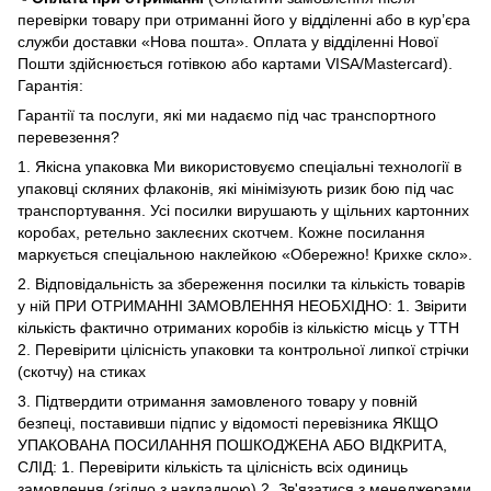
перевірки товару при отриманні його у відділенні або в кур’єра
служби доставки «Нова пошта». Оплата у відділенні Нової
Пошти здійснюється готівкою або картами VISA/Mastercard).
Гарантія:
Гарантії та послуги, які ми надаємо під час транспортного
перевезення?
1. Якісна упаковка Ми використовуємо спеціальні технології в
упаковці скляних флаконів, які мінімізують ризик бою під час
транспортування. Усі посилки вирушають у щільних картонних
коробах, ретельно заклеєних скотчем. Кожне посилання
маркується спеціальною наклейкою «Обережно! Крихке скло».
2. Відповідальність за збереження посилки та кількість товарів
у ній ПРИ ОТРИМАННІ ЗАМОВЛЕННЯ НЕОБХІДНО: 1. Звірити
кількість фактично отриманих коробів із кількістю місць у ТТН
2. Перевірити цілісність упаковки та контрольної липкої стрічки
(скотчу) на стиках
3. Підтвердити отримання замовленого товару у повній
безпеці, поставивши підпис у відомості перевізника ЯКЩО
УПАКОВАНА ПОСИЛАННЯ ПОШКОДЖЕНА АБО ВІДКРИТА,
СЛІД: 1. Перевірити кількість та цілісність всіх одиниць
замовлення (згідно з накладною) 2. Зв'язатися з менеджерами