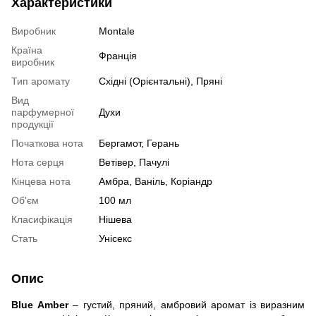
Характеристики
Виробник
Montale
Країна
Франція
виробник
Тип аромату
Східні (Орієнтальні), Пряні
Вид
парфумерної
Духи
продукції
Початкова нота
Бергамот, Герань
Нота серця
Ветівер, Пачулі
Кінцева нота
Амбра, Ваніль, Коріандр
Об'єм
100 мл
Класифікація
Нішева
Стать
Унісекс
Опис
Blue Amber
– густий, пряний, амбровий аромат із виразним