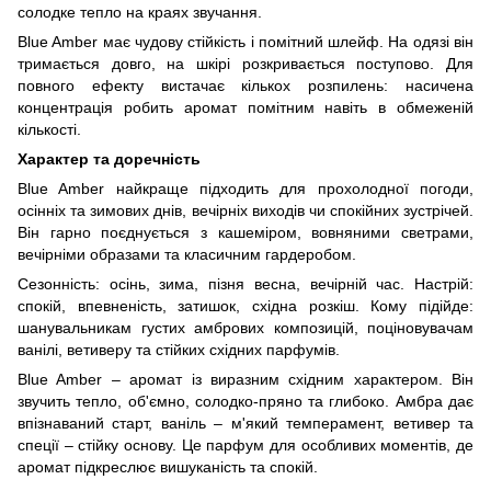
солодке тепло на краях звучання.
Blue Amber має чудову стійкість і помітний шлейф. На одязі він
тримається довго, на шкірі розкривається поступово. Для
повного ефекту вистачає кількох розпилень: насичена
концентрація робить аромат помітним навіть в обмеженій
кількості.
Характер та доречність
Blue Amber найкраще підходить для прохолодної погоди,
осінніх та зимових днів, вечірніх виходів чи спокійних зустрічей.
Він гарно поєднується з кашеміром, вовняними светрами,
вечірніми образами та класичним гардеробом.
Сезонність: осінь, зима, пізня весна, вечірній час. Настрій:
спокій, впевненість, затишок, східна розкіш. Кому підійде:
шанувальникам густих амбрових композицій, поціновувачам
ванілі, ветиверу та стійких східних парфумів.
Blue Amber – аромат із виразним східним характером. Він
звучить тепло, об'ємно, солодко-пряно та глибоко. Амбра дає
впізнаваний старт, ваніль – м'який темперамент, ветивер та
спеції – стійку основу. Це парфум для особливих моментів, де
аромат підкреслює вишуканість та спокій.