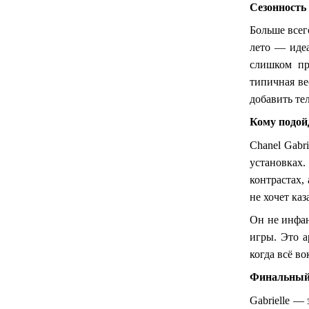
Сезонность
Больше всего
лето — иде
слишком пр
типичная ве
добавить тел
Кому подой
Chanel Gabri
установках
контрастах,
не хочет каз
Он не инфан
игры. Это а
когда всё в
Финальный
Gabrielle —