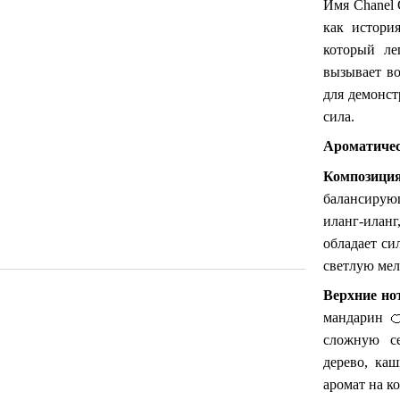
Имя Chanel G
как истори
который ле
вызывает во
для демонстр
сила.
Ароматичес
Компози
балансирую
иланг-илан
обладает си
светлую ме
Верхние но
мандарин

сложную с
дерево, ка
аромат на к