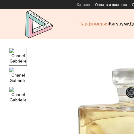
Перейти к основному контенту
Каталог
Оплата и доставка
О
Парфюмерия
Кигуруми
Д