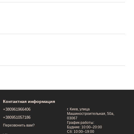
Контактная информация
+380961966406
г. Киев, улица
Машиностроительная, 50a,
+380951057186
03067
График работы:
Перезвонить вам?
Будние: 10:00–20:00
Сб: 10:00–19:00