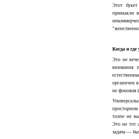
Этот букет
привыкли в
некоммерч
"женственно
Когда и где
Это не вече
внимания п
естественн
органичен в
не фоновая ф
Универсаль
просторном
толпе не в
Это не тот 
задача — бы