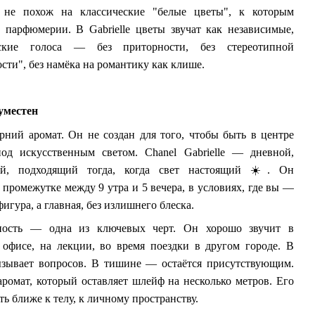
 не похож на классические "белые цветы", к которым
 парфюмерии. В Gabrielle цветы звучат как независимые,
еские голоса — без приторности, без стереотипной
сти", без намёка на романтику как клише.
 уместен
рний аромат. Он не создан для того, чтобы быть в центре
од искусственным светом. Chanel Gabrielle — дневной,
ый, подходящий тогда, когда свет настоящий
☀
️. Он
 промежутке между 9 утра и 5 вечера, в условиях, где вы —
игура, а главная, без излишнего блеска.
ность — одна из ключевых черт. Он хорошо звучит в
 офисе, на лекции, во время поездки в другом городе. В
ызывает вопросов. В тишине — остаётся присутствующим.
аромат, который оставляет шлейф на несколько метров. Его
ть ближе к телу, к личному пространству.