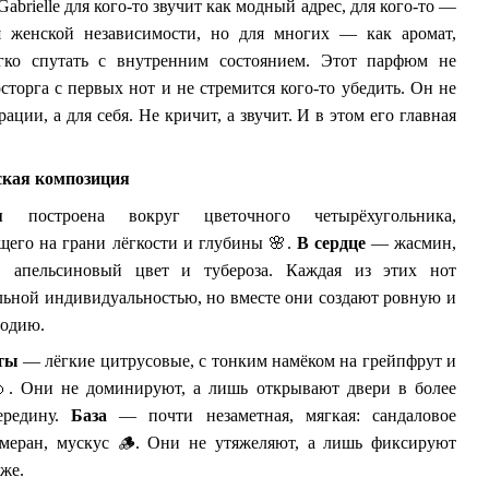
abrielle для кого-то звучит как модный адрес, для кого-то —
я женской независимости, но для многих — как аромат,
гко спутать с внутренним состоянием. Этот парфюм не
сторга с первых нот и не стремится кого-то убедить. Он не
ации, а для себя. Не кричит, а звучит. И в этом его главная
кая композиция
ция
построена вокруг цветочного четырёхугольника,
щего на грани лёгкости и глубины
🌸
.
В сердце
— жасмин,
г, апельсиновый цвет и тубероза. Каждая из этих нот
льной индивидуальностью, но вместе они создают ровную и
лодию.
ты
— лёгкие цитрусовые, с тонким намёком на грейпфрут и

. Они не доминируют, а лишь открывают двери в более
ередину.
База
— почти незаметная, мягкая: сандаловое
шмеран, мускус
🪵
. Они не утяжеляют, а лишь фиксируют
оже.