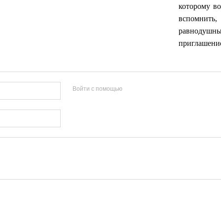
которому во
вспомнить
равнодушн
приглашение
Войти с помощью