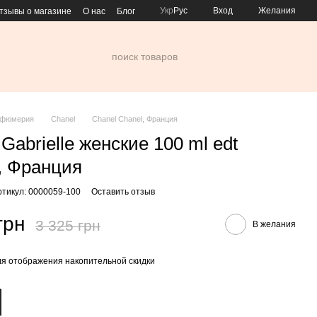
Укр
Рус
Вход
Желания
тзывы о магазине
О нас
Блог
рфюмерия
Chanel
Chanel Chanel, Франция
Gabrielle женские 100 ml edt
, Франция
ртикул: 0000059-100
Оставить отзыв
грн
3 325 грн
В желания
я отображения накопительной скидки