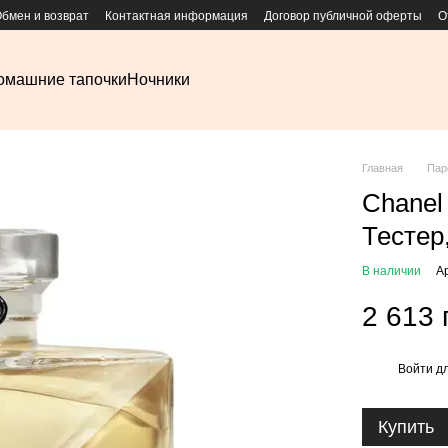
бмен и возврат
Контактная информация
Договор публичной оферты
О
омашние тапочки
Ночники
Главная
Па
Chanel 
Тестер
В наличии
А
2 613 
Войти
дл
%
Купить