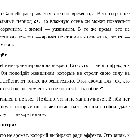
 Gabrielle раскрывается в тёплое время года. Весна и раннее
альный период
🌿
. Во влажную осень он может показаться
озрачным, а зимой — уязвимым. В то же время, это не
сенняя свежесть — аромат не стремится освежить, скорее —
у света.
дёт
elle не ориентирован на возраст. Его суть — не в цифрах, а в
. Он подойдёт женщинам, которые не строят свою силу на
 а действуют тонко, но решительно. Этот аромат для тех, кто
аться больше, чем есть, и не боится быть собой
🌱
.
тилен и не зрел. Не флиртует и не манипулирует. В нём нет
ромат, который позволяет оставаться честной с собой, даже
округ — декоративное.
 штрих
 это не аромат, который выбирают ради эффекта. Это запах, к