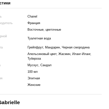
стики
ль
Chanel
водитель
Франция
Восточные, цветочные
рной
Туалетная вода
та
Грейпфрут, Мандарин, Черная смородина
Апельсиновый цвет, Жасмин, Иланг-Иланг,
Тубероза
а
Мускус, Сандал
100 мл
ия
Элитная
Женские
abrielle