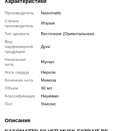
Характеристики
Производитель
Nasomatto
Страна
Италия
производитель
Тип аромата
Восточные (Ориентальные)
Вид
парфюмерной
Духи
продукции
Начальная
Мускус
нота
Нота сердца
Нероли
Конечная нота
Мимоза
Объем
30 мл
Классификация
Нишевая
Пол
Унисекс
Описание