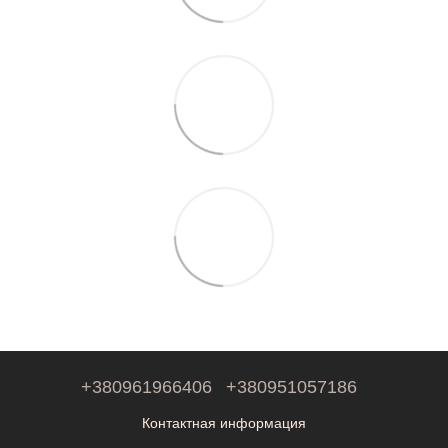
+380961966406
+380951057186
Контактная информация