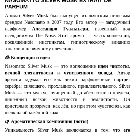
NASOMATTO SILVER MUSK EXTRAIT DE
PARFUM
Аромат
Silver Musk
был выпущен итальянским нишевым
брендом Nasomatto в 2007 году. Его автор — загадочный
парфюмер
Алессандро Гуальтьери
, известный под
псевдонимом The Nose. Этот аромат — часть коллекции,
посвящённой инстинктам, гипнотическому влиянию
запахов и первичному влечению.
🧊
Концепция и идея
Nasomatto Silver Musk — это воплощение
идеи чистоты
,
вечной элегантности
и
чувственного холода
. Автор
аромата задумал его как некий парфюмерный портрет
серебра: сияющего, прохладного, привлекательного. Silver
Musk — это мускус, очищенный до абсолютного предела,
лишённый всякой животности и землистости. Он
кристально прозрачен, как лёд, но при этом чувственен, как
шёлк на обнажённой коже.
🌿
Ароматическая композиция (ноты)
Уникальность Silver Musk заключается в том, что
его