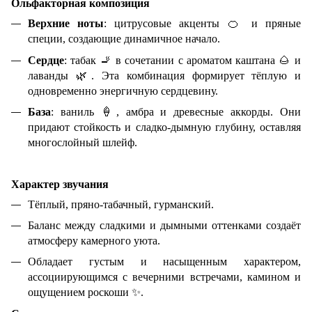
Ольфакторная композиция
Верхние ноты
: цитрусовые акценты
🍊
и пряные
специи, создающие динамичное начало.
Сердце
: табак
🚬
в сочетании с ароматом каштана
🌰
и
лаванды
🌿
. Эта комбинация формирует тёплую и
одновременно энергичную сердцевину.
База
: ваниль
🍦
, амбра и древесные аккорды. Они
придают стойкость и сладко-дымную глубину, оставляя
многослойный шлейф.
Характер звучания
Тёплый, пряно-табачный, гурманский.
Баланс между сладкими и дымными оттенками создаёт
атмосферу камерного уюта.
Обладает густым и насыщенным характером,
ассоциирующимся с вечерними встречами, камином и
ощущением роскоши
✨
.