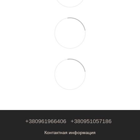
+380961966406
+380951057186
Контактная информация