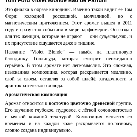
Tom Ford Violet Blonde Eau de Parfum
Это фиалка в образе кинодивы. Именно такой видит её Том
Форд: холодной, роскошной, молчаливой, но с
магнетическим притяжением. Этот аромат вышел в 2011
году и сразу стал событием в мире парфюмерии. Он создан
для тех женщин, которые не играют — они
существуют
, и
их присутствие ощущается даже в тишине.
Название “Violet Blonde” — намёк на платиновую
блондинку Голливуда, которая смотрит неожиданно
серьёзно. В этом аромате нет легкомыслия. Это сложная,
изысканная композиция, которая раскрывается медленно,
слой за слоем, оставляя за собой шлейф загадочности и
аристократического холода.
Ароматическая композиция
Аромат относится к
восточно-цветочно-древесной
группе.
Его звучание глубокое, пудровое, с лёгкой солоноватостью
и мягкой кожаной текстурой. Композиция меняется со
временем и на каждой коже раскрывается по-разному,
словно создана индивидуально.