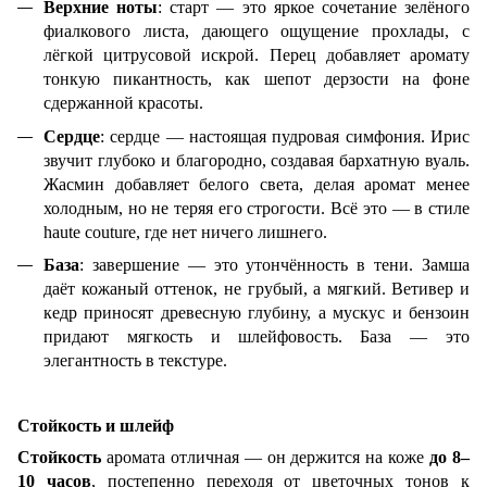
Верхние ноты
: старт — это яркое сочетание зелёного
фиалкового листа, дающего ощущение прохлады, с
лёгкой цитрусовой искрой. Перец добавляет аромату
тонкую пикантность, как шепот дерзости на фоне
сдержанной красоты.
Сердце
: сердце — настоящая пудровая симфония. Ирис
звучит глубоко и благородно, создавая бархатную вуаль.
Жасмин добавляет белого света, делая аромат менее
холодным, но не теряя его строгости. Всё это — в стиле
haute couture, где нет ничего лишнего.
База
: завершение — это утончённость в тени. Замша
даёт кожаный оттенок, не грубый, а мягкий. Ветивер и
кедр приносят древесную глубину, а мускус и бензоин
придают мягкость и шлейфовость. База — это
элегантность в текстуре.
Стойкость и шлейф
Стойкость
аромата отличная — он держится на коже
до 8–
10 часов
, постепенно переходя от цветочных тонов к