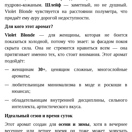
пудрово-кожаным.
Шлейф
— заметный, но не душный.
Violet Blonde чувствуется на расстоянии полуметра, что
придаёт ему ауру дорогой недоступности.
Для кого этот аромат?
Violet Blonde
— для женщины, которая не боится
показаться холодной, потому что знает: за фасадом покоя
скрыта сила. Она не стремится нравиться всем — она
притягивает именно тех, кто стоит внимания. Этот аромат
подойдёт:
женщинам
30+
, ценящим сложные, многослойные
ароматы;
любительницам минимализма в моде и роскоши в
нюансах;
обладательницам внутренней дисциплины, сильного
интеллекта, артистического вкуса.
Идеальный сезон и время суток
Этот аромат создан для
осени и зимы
, хотя в вечернее
весеннее или летнее время он тоже может зазвучать