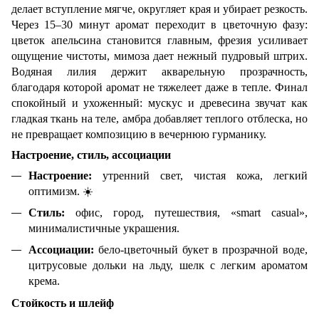
делает вступление мягче, округляет края и убирает резкость.
Через 15–30 минут аромат переходит в цветочную фазу:
цветок апельсина становится главным, фрезия усиливает
ощущение чистоты, мимоза дает нежный пудровый штрих.
Водяная лилия держит акварельную прозрачность,
благодаря которой аромат не тяжелеет даже в тепле.
Финал
спокойный и ухоженный: мускус и древесина звучат как
гладкая ткань на теле, амбра добавляет теплого отблеска, но
не превращает композицию в вечернюю гурманику.
Настроение, стиль, ассоциации
Настроение:
утренний свет, чистая кожа, легкий
оптимизм.
☀
Стиль:
офис, город, путешествия, «smart casual»,
минималистичные украшения.
Ассоциации:
бело-цветочный букет в прозрачной воде,
цитрусовые дольки на льду, шелк с легким ароматом
крема.
Стойкость и шлейф