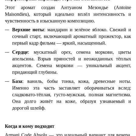
Этот аромат создан Антуаном Мезондье (Antoine
Maisondieu), который идеально вплёл интенсивность и
чувственность в изысканную композицию.
Верхние ноты
: мандарин и зелёное яблоко. Свежий и
сочный старт, включающий ароматный прожектор, как
первый кадр фильма — яркий, насыщенный.
Сердце
: мускатный орех, семена моркови, цветы
апельсина. Взрыв пряностей и неожиданных тёплых
акцентов. Семена моркови — уникальный акцент,
придающий глубины.
База
: ваниль,
бобы
тонка, кожа, древесные ноты.
Именно эта часть заставляет оборачиваться вслед:
сладковато-тёплая, густо-мужская, полная магнетизма.
Она долго живёт на коже, образуя узнаваемый и
дорогой шлейф.
Когда и кому подходит
Armani Code Absolu — это идеальный вариант для вечера,