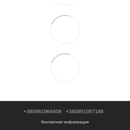
+380961966406
+380951057186
Контактная информация