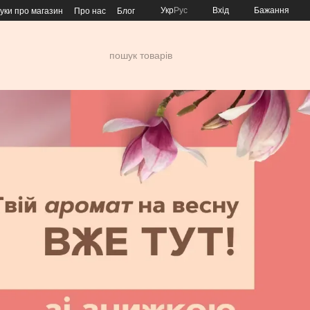
Укр
Рус
Вхід
Бажання
гуки про магазин
Про нас
Блог