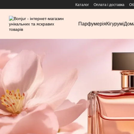
Перейти до основного контенту
Каталог
Оплата і доставка
Об
Парфумерія
Кігурумі
Дома