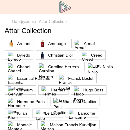
Парфумерія
Attar Collection
Attar Collection
Armani
Amouage
Armaf
Byredo
Christian Dior
Creed
Chanel
Carolina Herrera
Ex Nihilo
Essential Parfums
Franck Boclet
Genyum
Hermès
Hugo Boss
Hormone Paris
Jean Paul Gaultier
Kilian
Le Labo
Lancôme
Montale
Maison Francis Kurkdjian