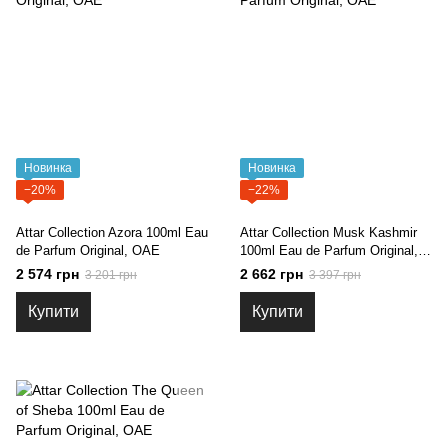
Новинка
Новинка
−20%
−22%
Attar Collection Azora 100ml Eau
Attar Collection Musk Kashmir
de Parfum Original, ОАЕ
100ml Eau de Parfum Original,
ОАЕ
2 574 грн
2 662 грн
3 201 грн
3 397 грн
Купити
Купити