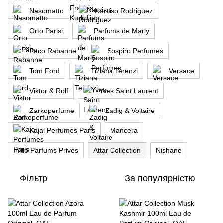
Nasomatto
Narciso Rodriguez
Orto Parisi
Parfums de Marly
Paco Rabanne
Sospiro Perfumes
Tom Ford
Tiziana Terenzi
Versace
Viktor & Rolf
Yves Saint Laurent
Zarkoperfume
Zadig & Voltaire
Kajal Perfumes Paris
Mancera
Initio Parfums Prives
Attar Collection
Nishane
Фільтр
За популярністю