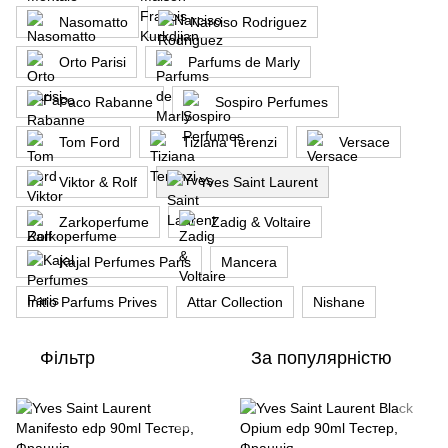
Nasomatto
Narciso Rodriguez
Orto Parisi
Parfums de Marly
Paco Rabanne
Sospiro Perfumes
Tom Ford
Tiziana Terenzi
Versace
Viktor & Rolf
Yves Saint Laurent
Zarkoperfume
Zadig & Voltaire
Kajal Perfumes Paris
Mancera
Initio Parfums Prives
Attar Collection
Nishane
Фільтр
За популярністю