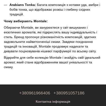
Arabians Tonka:
Багата композиція з нотами уда, амбри і
бобів тонка, що відображає розкіш і глибину східних
традицій.
Чому вибирають Montale:
Обираючи Montale, ви занурюєтеся у світ вишуканих і
екзотичних ароматів, які підкреслять вашу індивідуальність і
стиль. Бренд пропонує різноманітність композицій, здатних
задовольнити найвитонченіші смаки. Завдяки поєднанню
традицій та інновацій, Montale продовжує надихати та
дивувати поціновувачів нішевої парфумерії по всьому світу.
Відкрийте для себе колекцію Montale і знайдіть свій ідеальний
аромат, який стане відображенням вашої унікальності та
смаку.
+380961966406
+380951057186
Контактна інформація