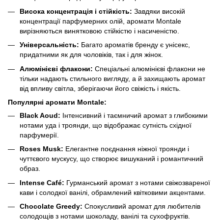
Висока концентрація і стійкість:
Завдяки високій
концентрації парфумерних олій, аромати Montale
вирізняються винятковою стійкістю і насиченістю.
Універсальність:
Багато ароматів бренду є унісекс,
придатними як для чоловіків, так і для жінок.
Алюмінієві флакони:
Спеціальні алюмінієві флакони не
тільки надають стильного вигляду, а й захищають аромат
від впливу світла, зберігаючи його свіжість і якість.
Популярні аромати Montale:
Black Aoud:
Інтенсивний і таємничий аромат з глибокими
нотами уда і троянди, що відображає сутність східної
парфумерії.
Roses Musk:
Елегантне поєднання ніжної троянди і
чуттєвого мускусу, що створює вишуканий і романтичний
образ.
Intense Café:
Гурманський аромат з нотами свіжозвареної
кави і солодкої ванілі, обрамлений квітковими акцентами.
Chocolate Greedy:
Спокусливий аромат для любителів
солодощів з нотами шоколаду, ванілі та сухофруктів.