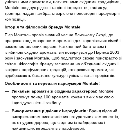
унікальними ароматами, натхненними східними традиціями,
Montale поєднує рідкісні та цінні інгредієнти, такі як уд,
троянда, ладан і амбра, створюючи неповторні парфумерні
композиції.
Історія та філософія бренду Montale
П'єр Монталь провів значний час на Близькому Сході, де
працював над створенням ароматів для королівських сімей і
високопоставлених персон. Натхненний багатством і
глибиною східних ароматів, він повернувся до Парижа 2003
року і заснував Montale, щоб поділитися своєю пристрастю зі
світом. Філософія бренду заснована на об'єднанні східних і
західних парфумерних традицій, створюючи аромати, які
відображають багатство культур і унікальність інгредієнтів.
Особливості та переваги парфумерії Montale:
Унікальні аромати зі східним характером:
Montale
пропонує понад 100 ароматів, кожен з яких має свою
індивідуальність і глибину.
Використання рідкісних інгредієнтів:
Бренд відомий
використанням високоякісних натуральних компонентів,
як-от удове дерево, що є одним із найдорожчих і
найцінніших інгредієнтів у парфумерії.