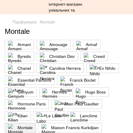
Парфумерія
Montale
Montale
Armani
Amouage
Armaf
Byredo
Christian Dior
Creed
Chanel
Carolina Herrera
Ex Nihilo
Essential Parfums
Franck Boclet
Genyum
Hermès
Hugo Boss
Hormone Paris
Jean Paul Gaultier
Kilian
Le Labo
Lancôme
Montale
Maison Francis Kurkdjian