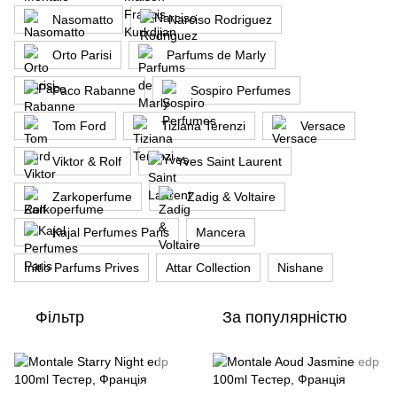
Nasomatto
Narciso Rodriguez
Orto Parisi
Parfums de Marly
Paco Rabanne
Sospiro Perfumes
Tom Ford
Tiziana Terenzi
Versace
Viktor & Rolf
Yves Saint Laurent
Zarkoperfume
Zadig & Voltaire
Kajal Perfumes Paris
Mancera
Initio Parfums Prives
Attar Collection
Nishane
Фільтр
За популярністю