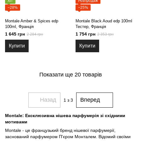
Хіт
Розпродаж
−28%
−25%
Montale Amber & Spices edp
Montale Black Aoud edp 100ml
100ml, Франція
Тестер, Франція
1 645 грн
1 754 грн
2 284 грн
2 353 грн
Купити
Купити
Показати ще 20 товарів
Назад
Вперед
1
з 3
Montale: Ексклюзивна нішева парфумерія зі східними
мотивами
Montale - це французький бренд нішевої парфумерії,
заснований парфумером П'єром Монталем. Відомий своїми