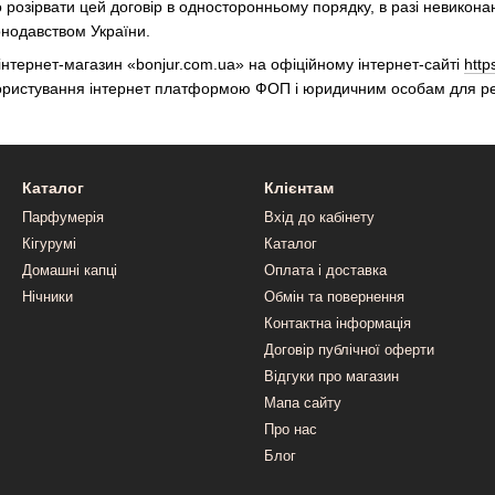
розірвати цей договір в односторонньому порядку, в разі невиконан
нодавством України.
інтернет-магазин «bonjur.com.ua» на офіційному інтернет-сайті
http
користування інтернет платформою ФОП і юридичним особам для реа
Каталог
Клієнтам
Парфумерія
Вхід до кабінету
Кігурумі
Каталог
Домашні капці
Оплата і доставка
Нічники
Обмін та повернення
Контактна інформація
Договір публічної оферти
Відгуки про магазин
Мапа сайту
Про нас
Блог