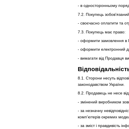
- в односторонньому поря
7.2. Покупець зобов'язаний
- своєчасно оплатити та о
7.3. Покупець має право:
- оформити замовлення в І
- оформити електронний до
- вимагати від Продавця в
Відповідальніст
8.1. Сторони несуть відпо
законодавством України.
8.2. Продавець не несе від
- змінений виробником зов
- за незначну невідповідні
комп'ютерів окремих моде
- за зміст і правдивість 