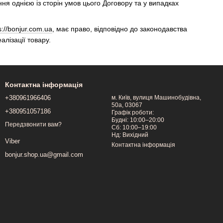
ня однією із сторін умов цього Договору та у випадках
s://bonjur.com.ua
, має право, відповідно до законодавства
лізації товару.
Контактна інформація
+380961966406
м. Київ, вулиця Машинобудівна,
50a, 03067
+380951057186
Графік роботи:
Будні: 10:00–20:00
Передзвонити вам?
Сб: 10:00–19:00
Нд: Вихідний
Viber
Контактна інформація
bonjur.shop.ua@gmail.com