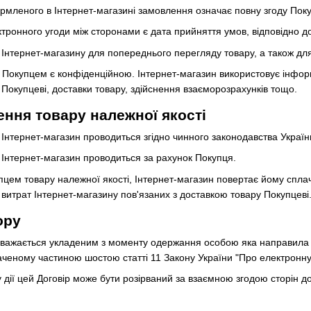
мленого в Інтернет-магазині замовлення означає повну згоду Поку
тронного угоди між сторонами є дата прийняття умов, відповідно д
у Інтернет-магазину для попереднього перегляду товару, а також 
є Покупцем є конфіденційною. Інтернет-магазин використовує інфо
Покупцеві, доставки товару, здійснення взаєморозрахунків тощо.
ння товару належної якості
 Інтернет-магазин проводиться згідно чинного законодавства Україн
 Інтернет-магазин проводиться за рахунок Покупця.
пцем товару належної якості, Інтернет-магазин повертає йому спла
витрат Інтернет-магазину пов'язаних з доставкою товару Покупцеві
ору
вважається укладеним з моменту одержання особою яка направила пр
наченому частиною шостою статті 11 Закону України "Про електронну
ну дії цей Договір може бути розірваний за взаємною згодою сторін