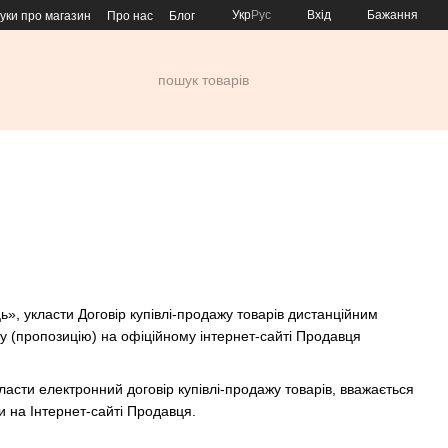
Укр
Рус
Вхід
Бажання
гуки про магазин
Про нас
Блог
», укласти Договір купівлі-продажу товарів дистанційним
рту (пропозицію) на офіційному інтернет-сайті Продавця
асти електронний договір купівлі-продажу товарів, вважається
и на Інтернет-сайті Продавця.