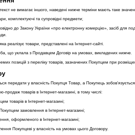
чення
нтекст не вимагає іншого, наведені нижче терміни мають таке значен
ари, комплектуючі та супровідні предмети;
дповідно до Закону України «про електронну комерцію», засіб для по
оди.
яка реалізує товари, представлені на Інтернет-сайті.
оба, що уклала з Продавцем Договір на умовах, викладених нижче.
ремих позицій з переліку товарів, зазначених Покупцем при розміще
ру
ться передати у власність Покупця Товар, а Покупець зобов'язуєтьс
ю-продаж товарів в Інтернет-магазині, в тому числі:
цем товарів в Інтернет-магазині;
Покупцем замовлення в Інтернет-магазині;
ення, оформленого в Інтернет-магазині;
лення Покупцеві у власність на умовах цього Договору.