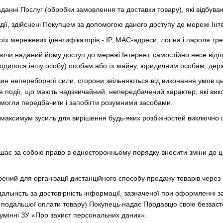
 наданні Послуг (обробки замовлення та доставки товару), які відбу
 дії, здійснені Покупцем за допомогою даного доступу до мережі Інт
їх мережевих ідентифікаторів - IP, MAC-адреси, логіна і пароля тр
ючи наданий йому доступ до мережі Інтернет, самостійно несе відпов
аходилося іншу особу) особам або їх майну, юридичним особам, де
авин непереборної сили, сторони звільняються від виконання умов ц
я події, що мають надзвичайний, непередбачений характер, які ви
могли передбачити і запобігти розумними засобами.
 максимум зусиль для вирішення будь-яких розбіжностей виключно 
ишає за собою право в односторонньому порядку вносити зміни до ць
рений для організації дистанційного способу продажу товарів через 
дальність за достовірність інформації, зазначеної при оформленні 
подальшої оплати товару) Покупець надає Продавцю свою беззастере
умінні ЗУ «Про захист персональних даних».