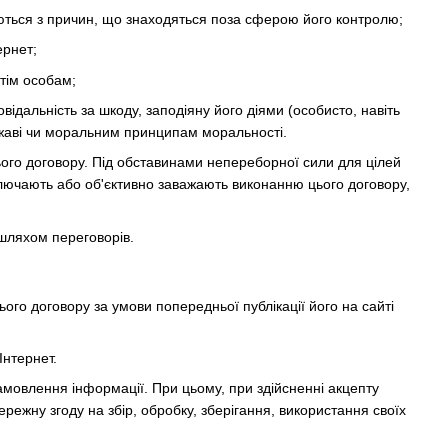
ваються з причин, що знаходяться поза сферою його контролю;
ернет;
етім особам;
ідальність за шкоду, заподіяну його діями (особисто, навіть
ржаві чи моральним принципам моральності.
ього договору. Під обставинами непереборної сили для цілей
ключають або об'єктивно заважають виконанню цього договору,
шляхом переговорів.
ого договору за умови попередньої публікації його на сайті
Інтернет.
замовлення інформації. При цьому, при здійсненні акцепту
жну згоду на збір, обробку, зберігання, використання своїх