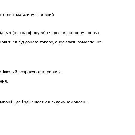
нтернет-магазину і наявний.
 відома (по телефону або через електронну пошту).
дмовитися від даного товару, анулювати замовлення.
отівковий розрахунок в гривнях.
ння.
омпаній, де і здійснюється видача замовлень.