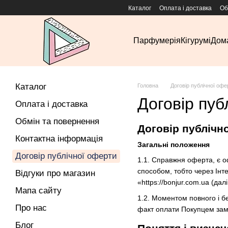
Перейти до основного контенту
Каталог
Оплата і доставка
Об
Парфумерія
Кігурумі
Дома
Каталог
Головна
Договір публічної офе
Договір пуб
Оплата і доставка
Обмін та повернення
Договір публічн
Контактна інформація
Загальні положення
Договір публічної оферти
1.1. Справжня оферта, є о
способом, тобто через Інте
Відгуки про магазин
«https://bonjur.com.ua (далі
Мапа сайту
1.2. Моментом повного і б
Про нас
факт оплати Покупцем замо
Блог