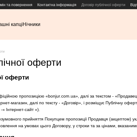
мін та повернення
Контактна інформація
Договір публічної оферти
Від
шні капці
Нічники
рти
лічної оферти
ої оферти
фіційною пропозицією «bonjur.com.ua», далі за текстом - «Продавець
рнет-магазин, далі по тексту - «Договір», і розміщує Публічну офе
 -« Інтернет-сайт »).
езумовного прийняття Покупцем пропозиції Продавця (акцептом) укл
влення на умовах цього Договору, у строки та за цінами, вказаним