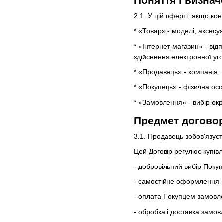
Поняття і визна
2.1. У цій оферті, якщо ко
* «Товар» - моделі, аксесу
* «Інтернет-магазин» - ві
здійснення електронної уг
* «Продавець» - компанія, 
* «Покупець» - фізична ос
* «Замовлення» - вибір ок
Предмет догово
3.1. Продавець зобов'язує
Цей Договір регулює купівл
- добровільний вибір Покуп
- самостійне оформлення 
- оплата Покупцем замовл
- обробка і доставка замов