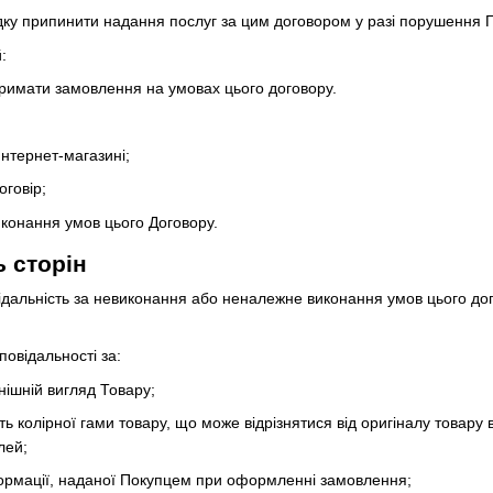
дку припинити надання послуг за цим договором у разі порушення 
:
тримати замовлення на умовах цього договору.
нтернет-магазині;
говір;
иконання умов цього Договору.
ь сторін
відальність за невиконання або неналежне виконання умов цього д
повідальності за:
нішній вигляд Товару;
сть колірної гами товару, що може відрізнятися від оригіналу товар
лей;
інформації, наданої Покупцем при оформленні замовлення;