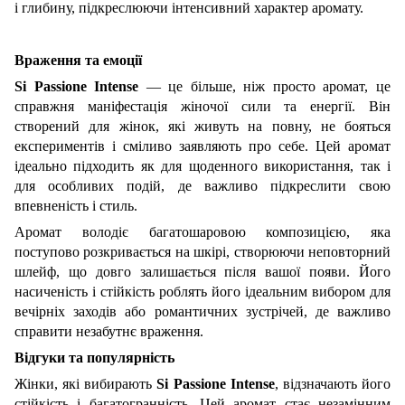
і глибину, підкреслюючи інтенсивний характер аромату.
Враження та емоції
Si
Passione
Intense
— це більше, ніж просто аромат, це
справжня маніфестація жіночої сили та енергії. Він
створений для жінок, які живуть на повну, не бояться
експериментів і сміливо заявляють про себе. Цей аромат
ідеально підходить як для щоденного використання, так і
для особливих подій, де важливо підкреслити свою
впевненість і стиль.
Аромат володіє багатошаровою композицією, яка
поступово розкривається на шкірі, створюючи неповторний
шлейф, що довго залишається після вашої появи. Його
насиченість і стійкість роблять його ідеальним вибором для
вечірніх заходів або романтичних зустрічей, де важливо
справити незабутнє враження.
Відгуки та популярність
Жінки, які вибирають
Si
Passione
Intense
, відзначають його
стійкість і багатогранність. Цей аромат стає незамінним