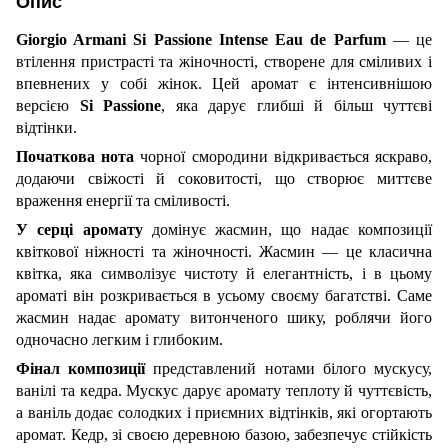
Опис
Giorgio Armani Si Passione Intense Eau de Parfum
— це
втілення пристрасті та жіночності, створене для сміливих і
впевнених у собі жінок. Цей аромат є інтенсивнішою
версією
Si
Passione
, яка дарує глибші й більш чуттєві
відтінки.
Початкова нота
чорної смородини відкривається яскраво,
додаючи свіжості й соковитості, що створює миттєве
враження енергії та сміливості.
У серці аромату
домінує жасмин, що надає композиції
квіткової ніжності та жіночності. Жасмин — це класична
квітка, яка символізує чистоту й елегантність, і в цьому
ароматі він розкривається в усьому своєму багатстві. Саме
жасмин надає аромату витонченого шику, роблячи його
одночасно легким і глибоким.
Фінал композиції
представлений нотами білого мускусу,
ванілі та кедра. Мускус дарує аромату теплоту й чуттєвість,
а ваніль додає солодких і приємних відтінків, які огортають
аромат. Кедр, зі своєю деревною базою, забезпечує стійкість