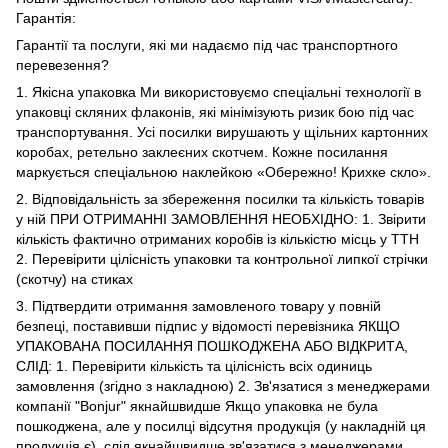
Гарантія:
Гарантії та послуги, які ми надаємо під час транспортного
перевезення?
1. Якісна упаковка Ми використовуємо спеціальні технології в
упаковці скляних флаконів, які мінімізують ризик бою під час
транспортування. Усі посилки вирушають у щільних картонних
коробах, ретельно заклеєних скотчем. Кожне посилання
маркується спеціальною наклейкою «Обережно! Крихке скло».
2. Відповідальність за збереження посилки та кількість товарів
у ній ПРИ ОТРИМАННІ ЗАМОВЛЕННЯ НЕОБХІДНО: 1. Звірити
кількість фактично отриманих коробів із кількістю місць у ТТН
2. Перевірити цілісність упаковки та контрольної липкої стрічки
(скотчу) на стиках
3. Підтвердити отримання замовленого товару у повній
безпеці, поставивши підпис у відомості перевізника ЯКЩО
УПАКОВАНА ПОСИЛАННЯ ПОШКОДЖЕНА АБО ВІДКРИТА,
СЛІД: 1. Перевірити кількість та цілісність всіх одиниць
замовлення (згідно з накладною) 2. Зв'язатися з менеджерами
компанії "Bonjur" якнайшвидше Якщо упаковка не була
пошкоджена, але у посилці відсутня продукція (у накладній ця
продукція є), слід якнайшвидше зв'язатися з менеджерами