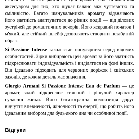
аксесуаром для тих, хто шукає баланс між чуттєвістю та
сміливістю. Багато шанувальників аромату відзначають
його здатність адаптуватися до різних подій — від ділових
зустрічей до романтичних вечорів. Його яскравий початок і
м'який, але стійкий шлейф дозволяють створити незабутній
образ.
Si
Passione
Intense
також став популярним серед відомих
особистостей. Зірки вибирають цей аромат за його здатність
підкреслювати індивідуальність і виділятися на фоні інших.
Він ідеально підходить для червоних доріжок і світських
заходів, де кожна деталь має значення.
Giorgio
Armani
Si
Passione
Intense
Eau
de
Parfum
— це
аромат, який підкреслює сильний і рішучий характер
сучасної жінки. Його багатогранна композиція дарує
відчуття впевненості, жіночності та енергії, що робить його
ідеальним вибором для будь-якого дня чи особливої події.
Відгуки