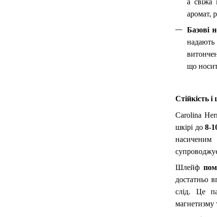
а свіжа 
аромат, 
Базові н
надають
витончен
що носит
Стійкість і
Carolina He
шкірі до
8-1
насиченим 
супроводжує
Шлейф
пом
достатньо 
слід. Це п
магнетизму т