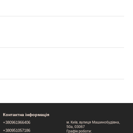
Контактна інформація
+380961966406
м. Київ, вулиця Машинобудівна,
50a, 03067
+380951057186
Графік роботи: