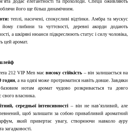
м’ята додає елегантності та прохолоди. Спеції оживляють
роблячи його ще більш динамічним.
оти:
теплі, насичені, спокусливі відтінки. Амбра та мускус
 йому глибини та чуттєвості, деревні акорди додають
ості, а шкіряні нюанси підкреслюють статус і силу чоловіка,
ь цей аромат.
 шлейф
rrera 212 VIP Men має
високу стійкість
– він залишається на
0 годин
, а на одязі може протриматися навіть довше. Завдяки
базовим нотам аромат чудово розкривається та довго
 свого власника.
ітний, середньої інтенсивності
– він не нав’язливий, але
впевнений, щоб залишати за собою привабливий ароматний
арфум, який привертає увагу, створюючи навколо ауру
а загадковості.