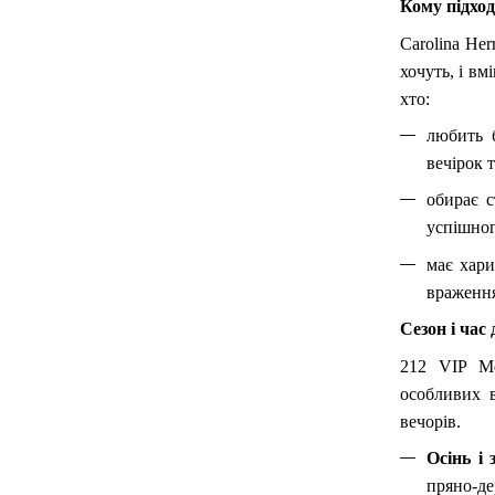
Кому підхо
Carolina Her
хочуть, і в
хто:
любить б
вечірок 
обирає 
успішног
має хари
враженн
Сезон і час
212 VIP 
особливих в
вечорів.
Осінь і 
пряно-де