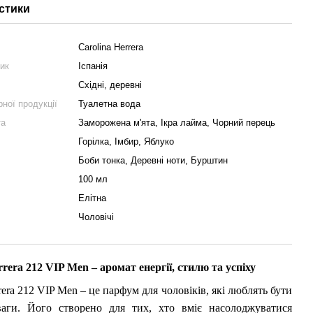
стики
Carolina Herrera
ник
Іспанія
Східні, деревні
ної продукції
Туалетна вода
та
Заморожена м'ята, Ікра лайма, Чорний перець
Горілка, Імбир, Яблуко
Боби тонка, Деревні ноти, Бурштин
100 мл
Елітна
Чоловічі
rrera 212 VIP Men – аромат енергії, стилю та успіху
rera 212 VIP Men – це парфум для чоловіків, які люблять бути
ваги. Його створено для тих, хто вміє насолоджуватися