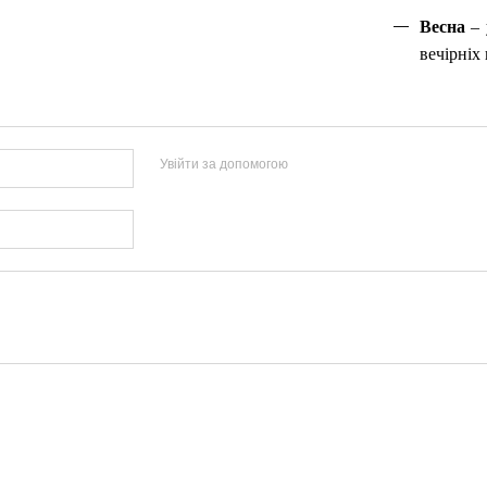
Весна
– 
вечірніх 
Увійти за допомогою