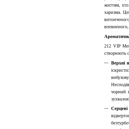
життям, хто
харизма. Цей
витончено
впевненого,
Ароматична
212 VIP Men
створюють о
Верхні 
іскрист
вибухов
Несподів
чорний 
зухвалою
Серцеві
відверто
безтурбо