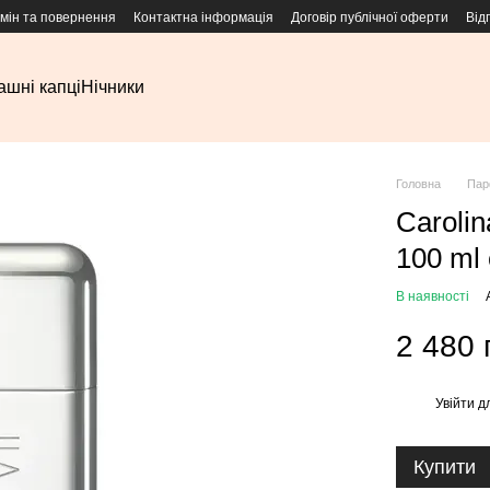
мін та повернення
Контактна інформація
Договір публічної оферти
Від
шні капці
Нічники
Головна
Пар
Carolin
100 ml 
В наявності
2 480 
Увійти
дл
%
Купити