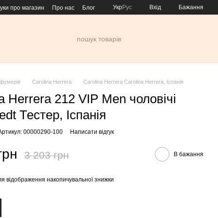
Укр
Рус
Вхід
Бажання
гуки про магазин
Про нас
Блог
фумерія
Carolina Herrera
Carolina Herrera Carolina Herrera, Іспанія
a Herrera 212 VIP Men чоловічі
edt Тестер, Іспанія
Артикул: 00000290-100
Написати відгук
грн
3 203 грн
В бажання
я відображення накопичувальної знижки