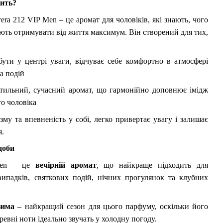
дить?
rera 212 VIP Men – це аромат для чоловіків, які знають, чого
міють отримувати від життя максимум. Він створений для тих,
ути у центрі уваги, відчуває себе комфортно в атмосфері
та подій
стильний, сучасний аромат, що гармонійно доповнює імідж
о чоловіка
зму та впевненість у собі, легко привертає увагу і залишає
я.
 доби
Men – це
вечірній аромат
, що найкраще підходить для
ипадків, святкових подій, нічних прогулянок та клубних
зима
– найкращий сезон для цього парфуму, оскільки його
ревні ноти ідеально звучать у холодну погоду.