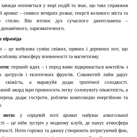
 завжди опиняється у вирі подій та знає, що таке справжня
 аромат – символ вечірніх розваг, енергії великого міста та
го стилю. Він втілює дух сучасного джентльмена –
 динамічного, харизматичного.
 піраміда
 – це вибухова суміш свіжих, пряних і деревних нот, що
собливу атмосферу впевненості та магнетизму.
ноти:
перший вдих – і перед вами відкривається коктейль з
их цитрусів і екзотичних фруктів. Соковитий лайм дарує
у свіжість, а маракуйя додає тропічної солодкості.
аний акорд ікри привносить легку солонувату пікантність, а
перець додає гостроти, роблячи композицію енергійною та
.
 ноти:
у серцевій ноті аромат набуває алкогольної
сті – це ніби зустріч у модному клубі, де панує атмосфера
тності. Ноти горілки та джину створюють інтригуючий фон,