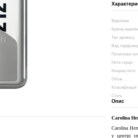
Характери
Виробник
Країна вироб
Тип аромату
Вид парфумер
Початкова но
Нота серця
Кінцева нота
Об'єм
Класифікація
Стать
Опис
Carolina He
Carolina Her
у центрі у