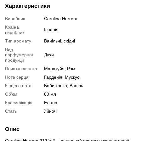
Характеристики
Виробник
Carolina Herrera
Країна
Іспанія
виробник
Тип аромату
Ванільні, східні
Вид
парфумерної
Духи
продукції
Початкова нота
Маракуйя, Ром
Нота серця
Гарденія, Мускус
Кінцева нота
Боби тонка, Ваніль
Об'єм
80 мл
Класифікація
Елітна
Стать
Жіночі
Опис
Carolina Herrera 212 VIP - це жіночий аромат у концентрації