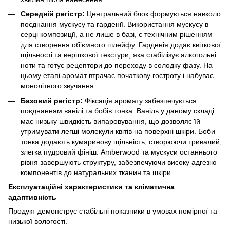
Середній регістр:
Центральний блок формується навколо
поєднання мускусу та гарденії. Використання мускусу в
серці композиції, а не лише в базі, є технічним рішенням
для створення об’ємного шлейфу. Гарденія додає квіткової
щільності та вершкової текстури, яка стабілізує алкогольні
ноти та готує рецептори до переходу в солодку фазу. На
цьому етапі аромат втрачає початкову гостроту і набуває
монолітного звучання.
Базовий регістр:
Фіксація аромату забезпечується
поєднанням ванілі та бобів тонка. Ваніль у даному складі
має низьку швидкість випаровування, що дозволяє їй
утримувати легші молекули квітів на поверхні шкіри. Боби
тонка додають кумаринову щільність, створюючи тривалий,
злегка пудровий фініш. Amberwood та мускуси останнього
рівня завершують структуру, забезпечуючи високу адгезію
компонентів до натуральних тканин та шкіри.
Експлуатаційні характеристики та кліматична
адаптивність
Продукт демонструє стабільні показники в умовах помірної та
низької вологості.