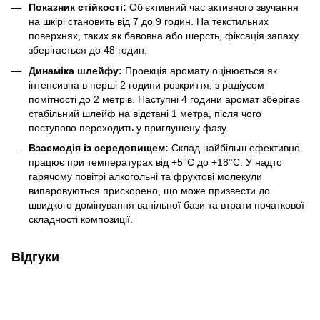
Показник стійкості:
Об’єктивний час активного звучання
на шкірі становить від 7 до 9 годин. На текстильних
поверхнях, таких як бавовна або шерсть, фіксація запаху
зберігається до 48 годин.
Динаміка шлейфу:
Проекція аромату оцінюється як
інтенсивна в перші 2 години розкриття, з радіусом
помітності до 2 метрів. Наступні 4 години аромат зберігає
стабільний шлейф на відстані 1 метра, після чого
поступово переходить у приглушену фазу.
Взаємодія із середовищем:
Склад найбільш ефективно
працює при температурах від +5°C до +18°C. У надто
гарячому повітрі алкогольні та фруктові молекули
випаровуються прискорено, що може призвести до
швидкого домінування ванільної бази та втрати початкової
складності композиції.
Відгуки