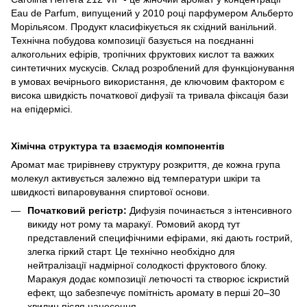
Eau de Parfum, випущений у 2010 році парфумером Альберто
Морільясом. Продукт класифікується як східний ванільний.
Технічна побудова композиції базується на поєднанні
алкогольних ефірів, тропічних фруктових кислот та важких
синтетичних мускусів. Склад розроблений для функціонування
в умовах вечірнього використання, де ключовим фактором є
висока швидкість початкової дифузії та тривала фіксація бази
на епідермісі.
Хімічна структура та взаємодія компонентів
Аромат має трирівневу структуру розкриття, де кожна група
молекул активується залежно від температури шкіри та
швидкості випаровування спиртової основи.
Початковий регістр:
Дифузія починається з інтенсивного
викиду нот рому та маракуї. Ромовий акорд тут
представлений специфічними ефірами, які дають гострий,
злегка гіркий старт. Це технічно необхідно для
нейтралізації надмірної солодкості фруктового блоку.
Маракуя додає композиції летючості та створює іскристий
ефект, що забезпечує помітність аромату в перші 20–30
хвилин після нанесення.