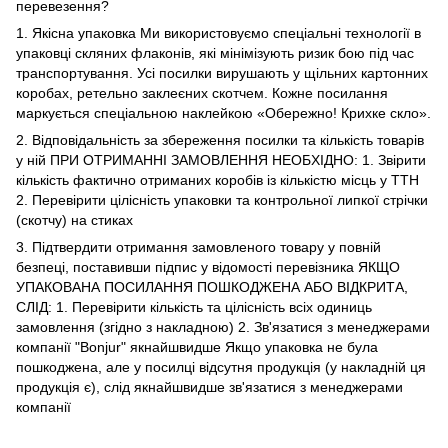
перевезення?
1. Якісна упаковка Ми використовуємо спеціальні технології в
упаковці скляних флаконів, які мінімізують ризик бою під час
транспортування. Усі посилки вирушають у щільних картонних
коробах, ретельно заклеєних скотчем. Кожне посилання
маркується спеціальною наклейкою «Обережно! Крихке скло».
2. Відповідальність за збереження посилки та кількість товарів
у ній ПРИ ОТРИМАННІ ЗАМОВЛЕННЯ НЕОБХІДНО: 1. Звірити
кількість фактично отриманих коробів із кількістю місць у ТТН
2. Перевірити цілісність упаковки та контрольної липкої стрічки
(скотчу) на стиках
3. Підтвердити отримання замовленого товару у повній
безпеці, поставивши підпис у відомості перевізника ЯКЩО
УПАКОВАНА ПОСИЛАННЯ ПОШКОДЖЕНА АБО ВІДКРИТА,
СЛІД: 1. Перевірити кількість та цілісність всіх одиниць
замовлення (згідно з накладною) 2. Зв'язатися з менеджерами
компанії "Bonjur" якнайшвидше Якщо упаковка не була
пошкоджена, але у посилці відсутня продукція (у накладній ця
продукція є), слід якнайшвидше зв'язатися з менеджерами
компанії