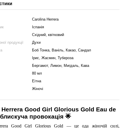
стики
Carolina Herrera
ник
Іспанія
Східний, квітковий
ної продукції
Духи
та
Боб Тонка, Ваніль, Какао, Сандал
Ірис, Жасмин, Тубероза
Бергамот, Лимон, Мигдаль, Кава
80 мл
Еітна
Жіночі
 Herrera Good Girl Glorious Gold Eau de
 блискуча провокація 🌟
errera Good Girl Glorious Gold — це ода жіночій силі,