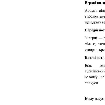
Верхні нот
Аромат від
вибухом ене
що одразу в
Середні но
У серці — ф
між еротич
створює крем
Базові ноти
База — теп
гурманськи
балансу. К
спокуси.
Кому пасує