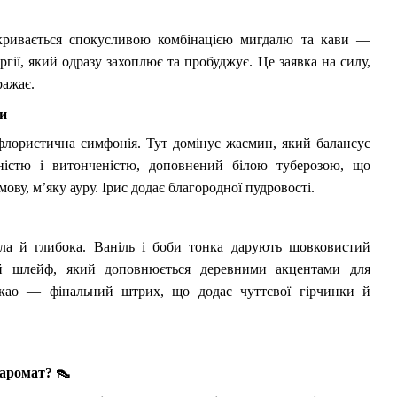
и
кривається спокусливою комбінацією мигдалю та кави —
ргії, який одразу захоплює та пробуджує. Це заявка на силу,
ражає.
ти
лористична симфонія. Тут домінує жасмин, який балансує
ністю і витонченістю, доповнений білою туберозою, що
ову, м’яку ауру. Ірис додає благородної пудровості.
ла й глибока. Ваніль і боби тонка дарують шовковистий
й шлейф, який доповнюється деревними акцентами для
акао — фінальний штрих, що додає чуттєвої гірчинки й
 аромат?
👠