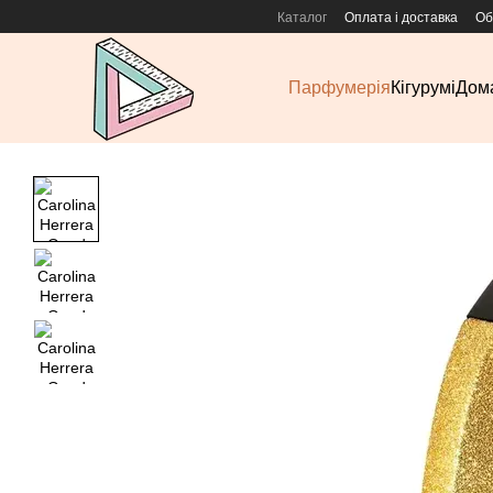
Перейти до основного контенту
Каталог
Оплата і доставка
Об
Парфумерія
Кігурумі
Дома