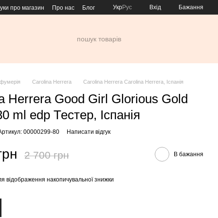
Укр
Рус
Вхід
Бажання
гуки про магазин
Про нас
Блог
фумерія
Carolina Herrera
Carolina Herrera Carolina Herrera, Іспанія
a Herrera Good Girl Glorious Gold
80 ml edp Тестер, Іспанія
Артикул: 00000299-80
Написати відгук
грн
2 700 грн
В бажання
я відображення накопичувальної знижки