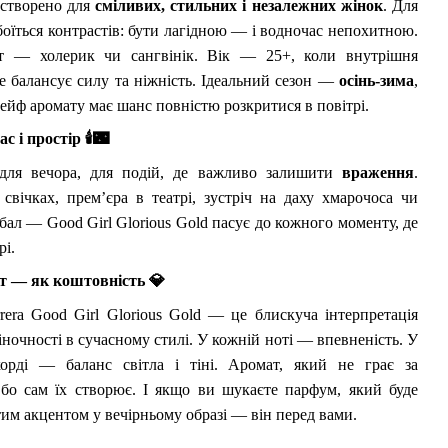
 створено для
сміливих, стильних і незалежних жінок
. Для
 боїться контрастів: бути лагідною — і водночас непохитною.
т — холерик чи сангвінік. Вік — 25+, коли внутрішня
е балансує силу та ніжність. Ідеальний сезон —
осінь-зима
,
лейф аромату має шанс повністю розкритися в повітрі.
ас і простір
🕯
🌃
для вечора, для подій, де важливо залишити
враження
.
свічках, прем’єра в театрі, зустріч на даху хмарочоса чи
бал — Good Girl Glorious Gold пасує до кожного моменту, де
рі.
т — як коштовність
💎
rrera Good Girl Glorious Gold — це блискуча інтерпретація
іночності в сучасному стилі. У кожній ноті — впевненість. У
орді — баланс світла і тіні. Аромат, який не грає за
бо сам їх створює. І якщо ви шукаєте парфум, який буде
им акцентом у вечірньому образі — він перед вами.