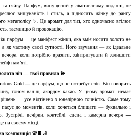
і та сяйву. Парфум, випущений у лімітованому виданні, не
реслює вишуканість і стиль, а підносить жінку до рангу
ого мегаполісу
✨
. Це аромат для тієї, хто одночасно втілює
ість, таємницю й провокацію.
ніж парфум — це маніфест жінки, яка вміє носити золото не
, а як частину своєї сутності. Його звучання — як ідеальне
 вечора, коли потрібно вразити, заінтригувати й залишити
лейф пам’яті.
золота ніч — твої правила
💫
lorious Gold — це парфум, що не потребує слів. Він говорить
ну, тоном ванілі, акордом какао. У цьому ароматі немає
рішень — усе відтінено з ювелірною точністю. Саме тому
о пасує до моментів, коли хочеться блищати — буквально і
. Зустрічі, вечірки, коктейлі, сцена і камерна вечеря —
уде на своєму місці.
на композиція
🌸🍫🌙