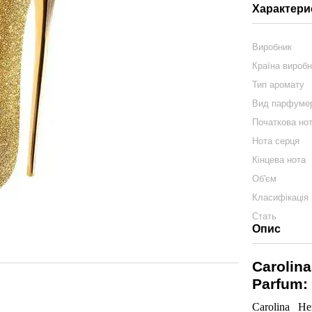
Характери
Виробник
Країна вироб
Тип аромату
Вид парфумер
Початкова но
Нота серця
Кінцева нота
Об'єм
Класифікація
Стать
Опис
Carolina
Parfum:
Carolina H