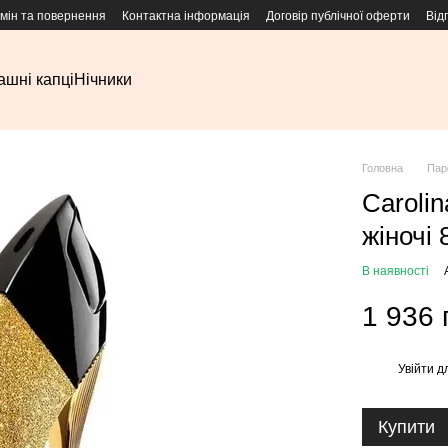
мін та повернення
Контактна інформація
Договір публічної оферти
Від
шні капці
Нічники
Головна
Пар
Carolin
жіночі 
В наявності
1 936 
Увійти
дл
%
Купити