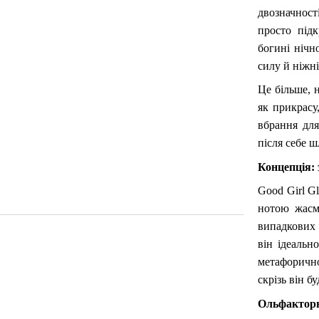
двозначност
просто підк
богині нічн
силу й ніжн
Це більше, 
як прикрасу
вбрання для
після себе ш
Концепція: 
Good Girl G
нотою жасми
випадкових 
він ідеальн
метафорично
скрізь він б
Ольфактор