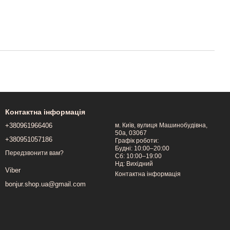
Контактна інформація
+380961966406
м. Київ, вулиця Машинобудівна,
50a, 03067
+380951057186
Графік роботи:
Будні: 10:00–20:00
Передзвонити вам?
Сб: 10:00–19:00
Нд: Вихідний
Viber
Контактна інформація
bonjur.shop.ua@gmail.com