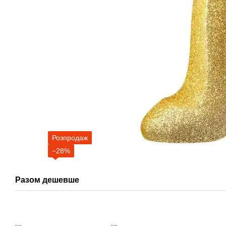
Розпродаж
−28%
Разом дешевше