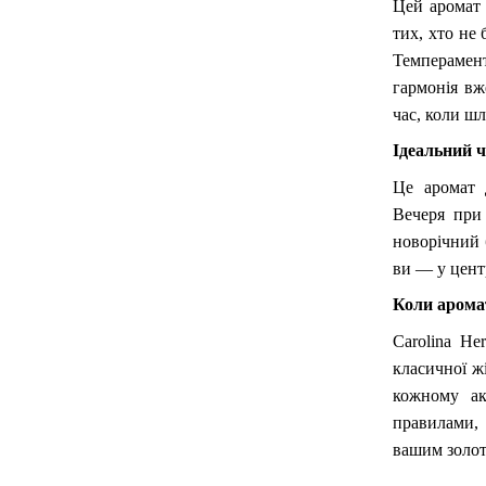
Цей аромат
тих, хто не
Темперамен
гармонія вж
час, коли ш
Ідеальний ч
Це аромат 
Вечеря при 
новорічний 
ви — у цент
Коли арома
Carolina He
класичної ж
кожному ак
правилами, 
вашим золот