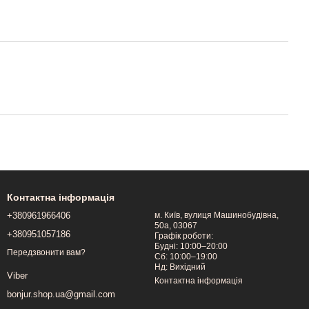
Контактна інформація
+380961966406
м. Київ, вулиця Машинобудівна,
50a, 03067
+380951057186
Графік роботи:
Будні: 10:00–20:00
Передзвонити вам?
Сб: 10:00–19:00
Нд: Вихідний
Viber
Контактна інформація
bonjur.shop.ua@gmail.com