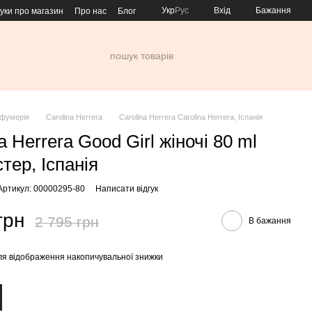
Укр
Рус
Вхід
Бажання
гуки про магазин
Про нас
Блог
фумерія
Carolina Herrera
Carolina Herrera Carolina Herrera, Іспанія
a Herrera Good Girl жіночі 80 ml
тер, Іспанія
Артикул: 00000295-80
Написати відгук
грн
2 795 грн
В бажання
я відображення накопичувальної знижки