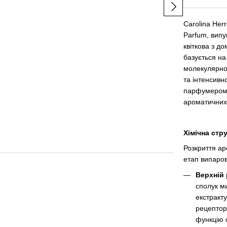
Carolina Her
Parfum, випу
квіткова з д
Carolina Herrera G
базується на
жіночі 80 ml edp Т
молекулярно
Іспанія
та інтенсив
2 178 грн
парфумером 
ароматичних
4 345 грн
Хімічна стр
Розкриття ар
етап випаров
Верхній 
сполук ми
екстракту
рецептор
функцію 