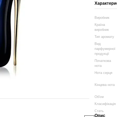
Характери
Виробник
Країна
виробник
Тип аромату
Вид
парфумерної
продукції
Початкова
нота
Нота серця
Кінцева нота
Разом деше
Об'єм
Класифікація
Стать
Опис