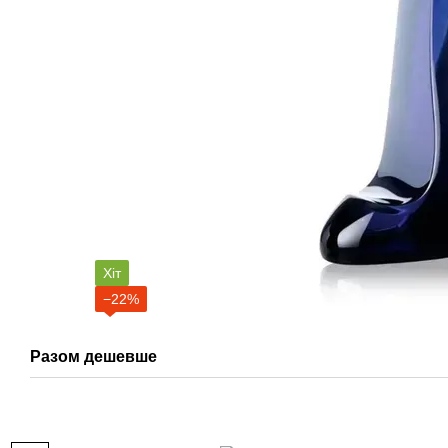
Хіт
−22%
Разом дешевше