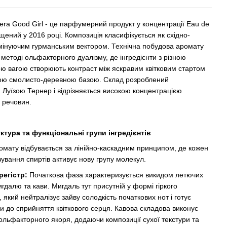
rera Good Girl - це парфумерний продукт у концентрації Eau de
щений у 2016 році. Композиція класифікується як східно-
омінуючим гурманським вектором. Технічна побудова аромату
ood Girl
Carolina Herrera Bad Boy
 методі ольфакторного дуалізму, де інгредієнти з різною
естер,
Gold Fantasy чоловічі 100 ml
ю вагою створюють контраст між яскравим квітковим стартом
edt Тестер, Іспанія
ною смолисто-деревною базою. Склад розроблений
2 444 грн
Луїзою Тернер і відрізняється високою концентрацією
 речовин.
4 622 грн
Купити
уктура та функціональні групи інгредієнтів
омату відбувається за лінійно-каскадним принципом, де кожен
ування спиртів активує нову групу молекул.
регістр:
Початкова фаза характеризується викидом летючих
гдалю та кави. Мигдаль тут присутній у формі гіркого
, який нейтралізує зайву солодкість початкових нот і готує
и до сприйняття квіткового серця. Кавова складова виконує
ольфакторного якоря, додаючи композиції сухої текстури та