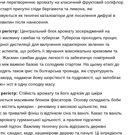
ючи перетворенню аромату на класичний фруктовий соліфлор.
старті присутні сліди бергамота та лимона, які
вуються як технічні каталізатори для посилення дифузії в
 хвилин після нанесення.
 регістр:
Центральний блок аромату зосереджений на
і жасмину самбак та туберози. Тубероза проходить процес
рної дистиляції для вилучення характерних зелених та
 аспектів, що робить її звучання максимально кремовим та
. Жасмин самбак додає легкості та забезпечує повітряний
 між важкою базою та солодким стартом. На цьому етапі до
одять також ірис та болгарська троянда, які структурують
 акорд, надаючи йому шорсткості та пудровості, що запобігає
ю» нот в одну солодку масу.
регістр:
Стійкість аромату та його адгезія до шкіри
уються масивним блоком фіксаторів. Основу складають боби
 містять кумарин - речовину з високою щільністю, яка
є за тривалий фініш із відтінком сіна та ванілі. Какао та ваніль
аромату гурманської щільності, а праліне підсилює
ний підтон. Важливу технічну роль відіграють деревні
и: сандал, кедр, кашемірове дерево та пачулі. Ці інгредієнти