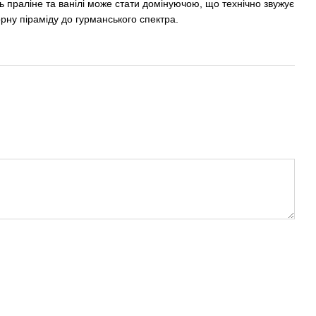
ь праліне та ванілі може стати домінуючою, що технічно звужує
рну піраміду до гурманського спектра.