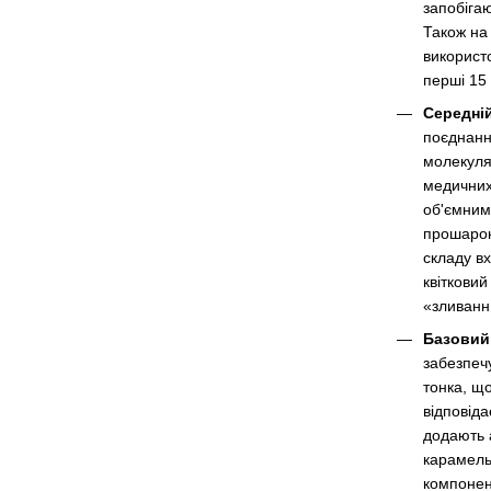
запобіга
Також на 
використо
перші 15
Середній
поєднанн
молекуля
медичних
об'ємним
прошарок
складу вх
квітковий
«зливанн
Базовий 
забезпеч
тонка, що
відповіда
додають 
карамель
компонент