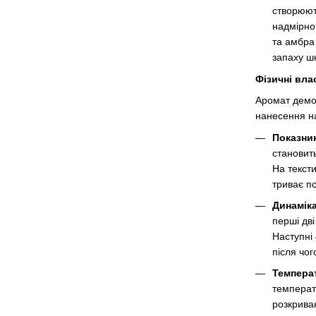
створюют
надмірно
та амбра
запаху ш
Фізичні вла
Аромат демо
нанесення на
Показник
становить
На текст
триває п
Динамік
перші дв
Наступні
після чог
Температ
температ
розкрива