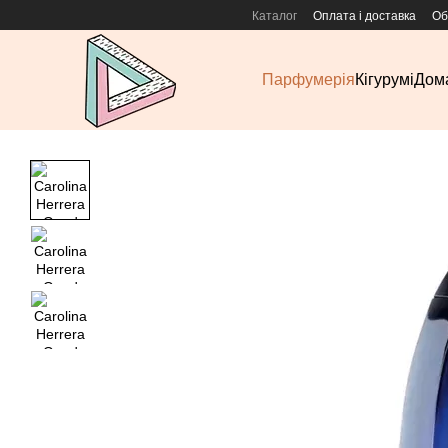
Перейти до основного контенту
Каталог
Оплата і доставка
Об
Парфумерія
Кігурумі
Дома