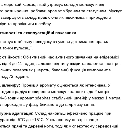
ь жорсткий каркас, який утримує солодкі молекули від
го розширення, роблячи аромат зібраним та статусним. Мускус
 завершують склад, працюючи як підсилювачі природного
кіри та провідники шлейфу.
стивості та експлуатаційні показники
нструє стабільну поведінку за умови дотримання правил
 точки пульсації.
 стійкості:
Об'єктивний час активного звучання на епідермісі
 від 8 до 11 годин, залежно від типу шкіри та вологості повітря.
ильних поверхнях (шерсть, бавовна) фіксація компонентів
онад 72 години.
а шлейфу:
Проекція аромату оцінюється як інтенсивна. У
і години радіус поширення молекул становить до 2 метрів.
 4–6 годин аромат зберігає стабільний шлейф у межах 1 метра,
о переходить у фазу близького до шкіри звучання.
урна адаптація:
Склад найбільш ефективно працює при
урах від -5°C до +15°C. У холодному повітрі краще
ються пряні та деревні ноти, тоді як у спекотному середовищі