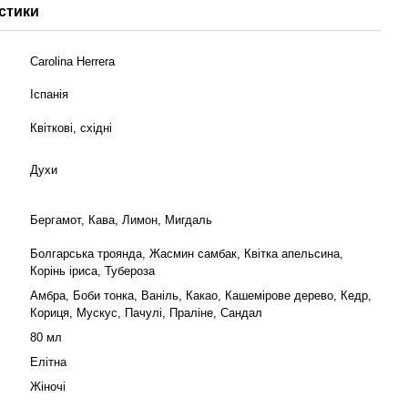
стики
Carolina Herrera
Іспанія
Квіткові, східні
Духи
Бергамот, Кава, Лимон, Мигдаль
Болгарська троянда, Жасмин самбак, Квітка апельсина,
Корінь іриса, Тубероза
Амбра, Боби тонка, Ваніль, Какао, Кашемірове дерево, Кедр,
Кориця, Мускус, Пачулі, Праліне, Сандал
вше
80 мл
Елітна
Жіночі