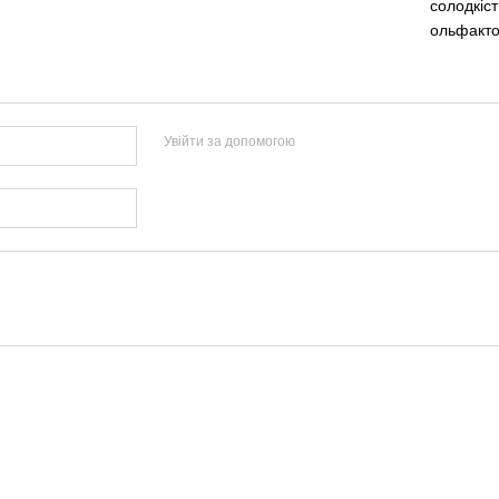
солодкіст
ольфакто
Увійти за допомогою