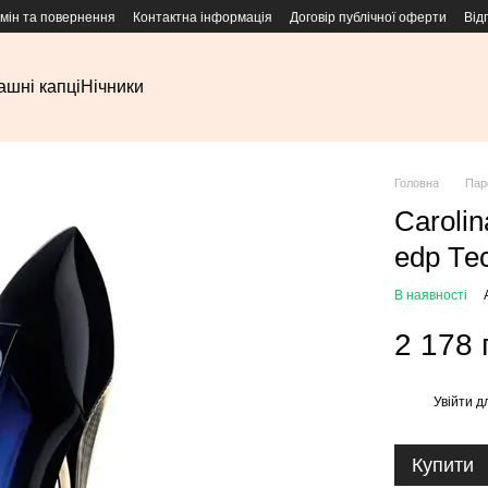
мін та повернення
Контактна інформація
Договір публічної оферти
Від
шні капці
Нічники
Головна
Пар
Carolin
edp Тес
В наявності
2 178 
Увійти
дл
%
Купити