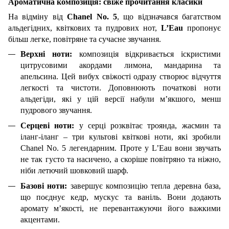
Ароматична композиція: свіже прочитання класики
На відміну від
Chanel No. 5
, що відзначався багатством
альдегідних, квіткових та пудрових нот,
L’Eau
пропонує
більш легке, повітряне та сучасне звучання.
Верхні ноти:
композиція відкривається іскристими
цитрусовими акордами лимона, мандарина та
апельсина. Цей вибух свіжості одразу створює відчуття
легкості та чистоти. Доповнюють початкові ноти
альдегіди, які у цій версії набули м’якшого, менш
пудрового звучання.
Серцеві ноти:
у серці розквітає троянда, жасмин та
іланг-іланг – три культові квіткові ноти, які зробили
Chanel No. 5 легендарним. Проте у L’Eau вони звучать
не так густо та насичено, а скоріше повітряно та ніжно,
ніби летючий шовковий шарф.
Базові ноти:
завершує композицію тепла деревна база,
що поєднує кедр, мускус та ваніль. Вони додають
аромату м’якості, не перевантажуючи його важкими
акцентами.