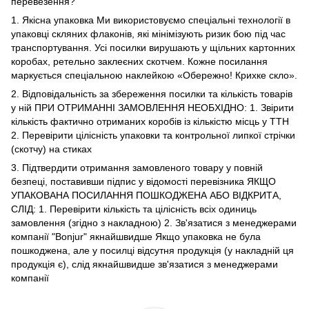
перевезення?
1. Якісна упаковка Ми використовуємо спеціальні технології в
упаковці скляних флаконів, які мінімізують ризик бою під час
транспортування. Усі посилки вирушають у щільних картонних
коробах, ретельно заклеєних скотчем. Кожне посилання
маркується спеціальною наклейкою «Обережно! Крихке скло».
2. Відповідальність за збереження посилки та кількість товарів
у ній ПРИ ОТРИМАННІ ЗАМОВЛЕННЯ НЕОБХІДНО: 1. Звірити
кількість фактично отриманих коробів із кількістю місць у ТТН
2. Перевірити цілісність упаковки та контрольної липкої стрічки
(скотчу) на стиках
3. Підтвердити отримання замовленого товару у повній
безпеці, поставивши підпис у відомості перевізника ЯКЩО
УПАКОВАНА ПОСИЛАННЯ ПОШКОДЖЕНА АБО ВІДКРИТА,
СЛІД: 1. Перевірити кількість та цілісність всіх одиниць
замовлення (згідно з накладною) 2. Зв'язатися з менеджерами
компанії "Bonjur" якнайшвидше Якщо упаковка не була
пошкоджена, але у посилці відсутня продукція (у накладній ця
продукція є), слід якнайшвидше зв'язатися з менеджерами
компанії