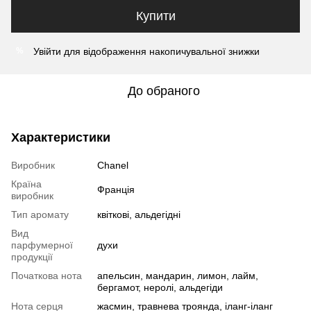
Купити
Увійти
для відображення накопичувальної знижки
%
До обраного
Характеристики
Виробник
Chanel
Країна
Франція
виробник
Тип аромату
квіткові, альдегідні
Вид
парфумерної
духи
продукції
Початкова нота
апельсин, мандарин, лимон, лайм,
бергамот, неролі, альдегіди
Нота серця
жасмин, травнева троянда, іланг-іланг