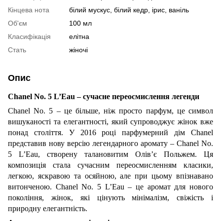
Кінцева нота
білий мускус, білий кедр, ірис, ваніль
Об'єм
100 мл
Класифікація
елітна
Стать
жіночі
Опис
Chanel No. 5 L’Eau – сучасне переосмислення легенди
Chanel No. 5 – це більше, ніж просто парфум, це символ
вишуканості та елегантності, який супроводжує жінок вже
понад століття. У 2016 році парфумерний дім Chanel
представив нову версію легендарного аромату – Chanel No.
5 L’Eau, створену талановитим Олів’є Польжем. Ця
композиція стала сучасним переосмисленням класики,
легкою, яскравою та осяйною, але при цьому впізнавано
витонченою. Chanel No. 5 L’Eau – це аромат для нового
покоління, жінок, які цінують мінімалізм, свіжість і
природну елегантність.