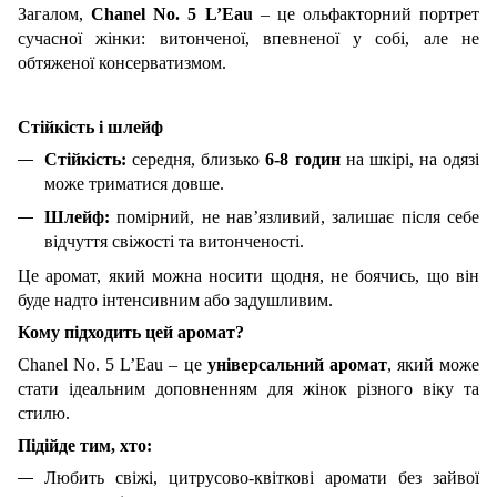
Загалом,
Chanel No. 5 L’Eau
– це ольфакторний портрет
сучасної жінки: витонченої, впевненої у собі, але не
обтяженої консерватизмом.
Стійкість і шлейф
Стійкість:
середня, близько
6-8 годин
на шкірі, на одязі
може триматися довше.
Шлейф:
помірний, не нав’язливий, залишає після себе
відчуття свіжості та витонченості.
Це аромат, який можна носити щодня, не боячись, що він
буде надто інтенсивним або задушливим.
Кому підходить цей аромат?
Chanel No. 5 L’Eau – це
універсальний аромат
, який може
стати ідеальним доповненням для жінок різного віку та
стилю.
Підійде тим, хто:
Любить свіжі, цитрусово-квіткові аромати без зайвої