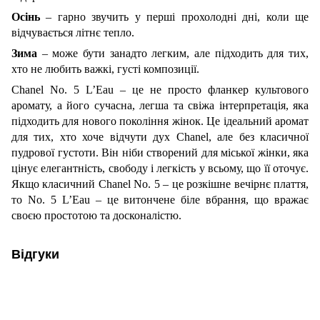
Осінь
– гарно звучить у перші прохолодні дні, коли ще
відчувається літнє тепло.
Зима
– може бути занадто легким, але підходить для тих,
хто не любить важкі, густі композиції.
Chanel No. 5 L’Eau – це не просто фланкер культового
аромату, а його сучасна, легша та свіжа інтерпретація, яка
підходить для нового покоління жінок. Це ідеальний аромат
для тих, хто хоче відчути дух Chanel, але без класичної
пудрової густоти. Він ніби створений для міської жінки, яка
цінує елегантність, свободу і легкість у всьому, що її оточує.
Якщо класичний Chanel No. 5 – це розкішне вечірнє плаття,
то No. 5 L’Eau – це витончене біле вбрання, що вражає
своєю простотою та досконалістю.
Відгуки