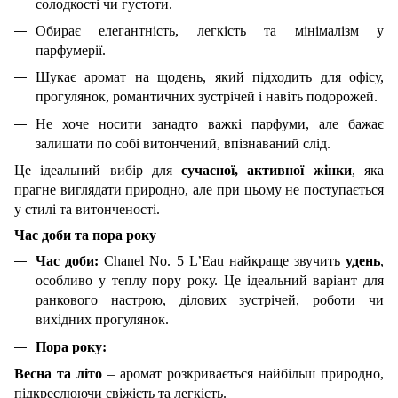
солодкості чи густоти.
Обирає елегантність, легкість та мінімалізм у
парфумерії.
Шукає аромат на щодень, який підходить для офісу,
прогулянок, романтичних зустрічей і навіть подорожей.
Не хоче носити занадто важкі парфуми, але бажає
залишати по собі витончений, впізнаваний слід.
Це ідеальний вибір для
сучасної, активної жінки
, яка
прагне виглядати природно, але при цьому не поступається
у стилі та витонченості.
Час доби та пора року
Час доби:
Chanel No. 5 L’Eau найкраще звучить
удень
,
особливо у теплу пору року. Це ідеальний варіант для
ранкового настрою, ділових зустрічей, роботи чи
вихідних прогулянок.
Пора року:
Весна та літо
– аромат розкривається найбільш природно,
підкреслюючи свіжість та легкість.