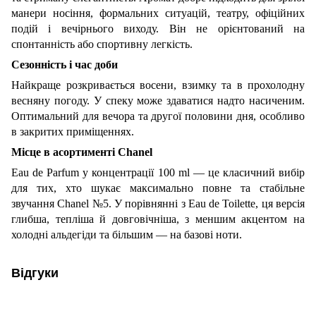
манери носіння, формальних ситуацій, театру, офіційних
подій і вечірнього виходу. Він не орієнтований на
спонтанність або спортивну легкість.
Сезонність і час доби
Найкраще розкривається восени, взимку та в прохолодну
весняну погоду. У спеку може здаватися надто насиченим.
Оптимальний для вечора та другої половини дня, особливо
в закритих приміщеннях.
Місце в асортименті Chanel
Eau de Parfum у концентрації 100 ml — це класичний вибір
для тих, хто шукає максимально повне та стабільне
звучання Chanel №5. У порівнянні з Eau de Toilette, ця версія
глибша, тепліша й довговічніша, з меншим акцентом на
холодні альдегіди та більшим — на базові ноти.
Відгуки