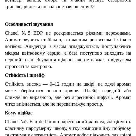
тривале, рівне та впізнаване завершення
✨
Особливості звучання
Chanel №5 EDP не розкривається різкими переходами.
Аромат звучить стабільно, з плавним розвитком і чіткою
логікою. Альдегіди з часом згладжуються, поступаючись
місцем квітковому серцю, а база поступово виходить на
перший план. Звучання щільне, але не важке, з відчуттям
строгості та контролю.
Стійкість і шлейф
Стійкість висока — 9–12 годин на шкірі, на одязі аромат
може зберігатися значно довше. Шлейф середній або
ближче до виразного, але без агресивної дифузії. Аромат
чітко впізнається, але не перевантажує простір.
Кому підійде
Chanel №5 Eau de Parfum адресований жінкам, які цінують
класичну парфумерну школу, чітку композиційну побудову
та стриману елегантність. Аромат добре підходить для зрілої