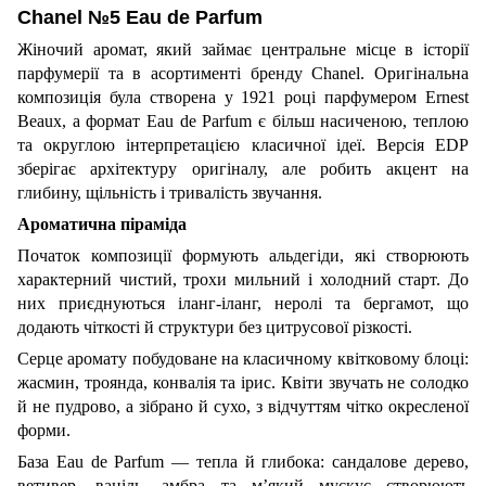
Chanel №5 Eau de Parfum
Жіночий аромат, який займає центральне місце в історії
парфумерії та в асортименті бренду Chanel. Оригінальна
композиція була створена у 1921 році парфумером Ernest
Beaux, а формат Eau de Parfum є більш насиченою, теплою
та округлою інтерпретацією класичної ідеї. Версія EDP
зберігає архітектуру оригіналу, але робить акцент на
глибину, щільність і тривалість звучання.
Ароматична піраміда
Початок композиції формують альдегіди, які створюють
характерний чистий, трохи мильний і холодний старт. До
них приєднуються іланг-іланг, неролі та бергамот, що
додають чіткості й структури без цитрусової різкості.
Серце аромату побудоване на класичному квітковому блоці:
жасмин, троянда, конвалія та ірис. Квіти звучать не солодко
й не пудрово, а зібрано й сухо, з відчуттям чітко окресленої
форми.
База Eau de Parfum — тепла й глибока: сандалове дерево,
ветивер, ваніль, амбра та м’який мускус створюють