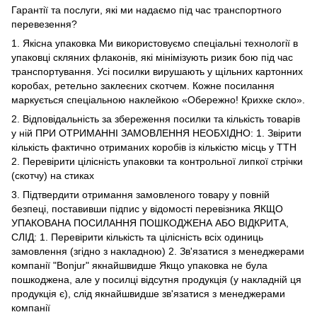
Гарантії та послуги, які ми надаємо під час транспортного
перевезення?
1. Якісна упаковка Ми використовуємо спеціальні технології в
упаковці скляних флаконів, які мінімізують ризик бою під час
транспортування. Усі посилки вирушають у щільних картонних
коробах, ретельно заклеєних скотчем. Кожне посилання
маркується спеціальною наклейкою «Обережно! Крихке скло».
2. Відповідальність за збереження посилки та кількість товарів
у ній ПРИ ОТРИМАННІ ЗАМОВЛЕННЯ НЕОБХІДНО: 1. Звірити
кількість фактично отриманих коробів із кількістю місць у ТТН
2. Перевірити цілісність упаковки та контрольної липкої стрічки
(скотчу) на стиках
3. Підтвердити отримання замовленого товару у повній
безпеці, поставивши підпис у відомості перевізника ЯКЩО
УПАКОВАНА ПОСИЛАННЯ ПОШКОДЖЕНА АБО ВІДКРИТА,
СЛІД: 1. Перевірити кількість та цілісність всіх одиниць
замовлення (згідно з накладною) 2. Зв'язатися з менеджерами
компанії "Bonjur" якнайшвидше Якщо упаковка не була
пошкоджена, але у посилці відсутня продукція (у накладній ця
продукція є), слід якнайшвидше зв'язатися з менеджерами
компанії