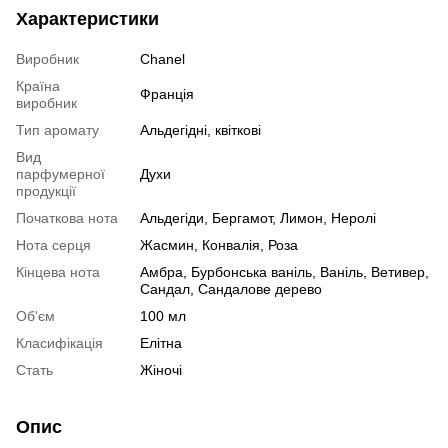
Характеристики
Виробник
Chanel
Країна
Франція
виробник
Тип аромату
Альдегідні, квіткові
Вид
парфумерної
Духи
продукції
Початкова нота
Альдегіди, Бергамот, Лимон, Неролі
Нота серця
Жасмин, Конвалія, Роза
Кінцева нота
Амбра, Бурбонська ваніль, Ваніль, Ветивер,
Сандал, Сандалове дерево
Об'єм
100 мл
Класифікація
Елітна
Стать
Жіночі
Опис