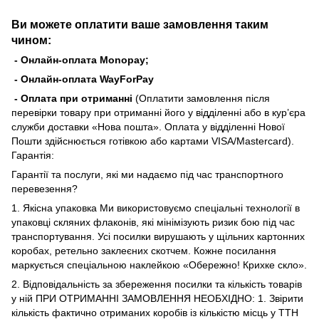
Ви можете оплатити ваше замовлення таким
чином:
- Онлайн-оплата Monopay;
- Онлайн-оплата WayForPay
- Оплата при отриманні
(Оплатити замовлення після
перевірки товару при отриманні його у відділенні або в кур’єра
служби доставки «Нова пошта». Оплата у відділенні Нової
Пошти здійснюється готівкою або картами VISA/Mastercard).
Гарантія:
Гарантії та послуги, які ми надаємо під час транспортного
перевезення?
1. Якісна упаковка Ми використовуємо спеціальні технології в
упаковці скляних флаконів, які мінімізують ризик бою під час
транспортування. Усі посилки вирушають у щільних картонних
коробах, ретельно заклеєних скотчем. Кожне посилання
маркується спеціальною наклейкою «Обережно! Крихке скло».
2. Відповідальність за збереження посилки та кількість товарів
у ній ПРИ ОТРИМАННІ ЗАМОВЛЕННЯ НЕОБХІДНО: 1. Звірити
кількість фактично отриманих коробів із кількістю місць у ТТН