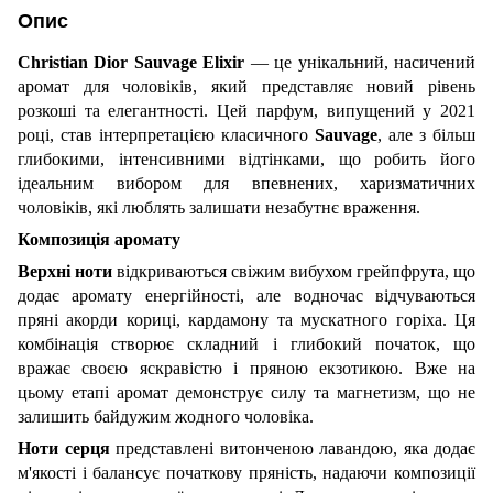
Опис
Christian Dior Sauvage Elixir
— це унікальний, насичений
аромат для чоловіків, який представляє новий рівень
розкоші та елегантності. Цей парфум, випущений у 2021
році, став інтерпретацією класичного
Sauvage
, але з більш
глибокими, інтенсивними відтінками, що робить його
ідеальним вибором для впевнених, харизматичних
чоловіків, які люблять залишати незабутнє враження.
Композиція аромату
Верхні ноти
відкриваються свіжим вибухом грейпфрута, що
додає аромату енергійності, але водночас відчуваються
пряні акорди кориці, кардамону та мускатного горіха. Ця
комбінація створює складний і глибокий початок, що
вражає своєю яскравістю і пряною екзотикою. Вже на
цьому етапі аромат демонструє силу та магнетизм, що не
залишить байдужим жодного чоловіка.
Ноти серця
представлені витонченою лавандою, яка додає
м'якості і балансує початкову пряність, надаючи композиції