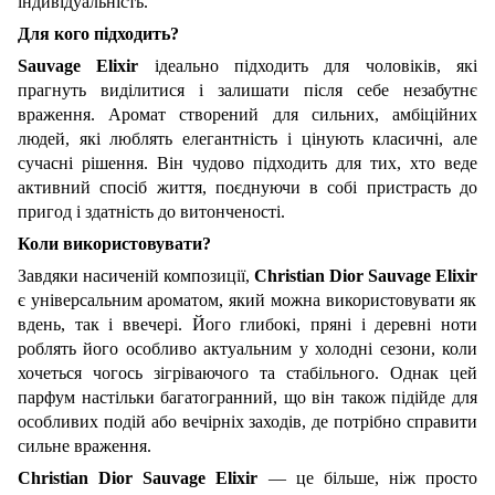
індивідуальність.
Для кого підходить?
Sauvage
Elixir
ідеально підходить для чоловіків, які
прагнуть виділитися і залишати після себе незабутнє
враження. Аромат створений для сильних, амбіційних
людей, які люблять елегантність і цінують класичні, але
сучасні рішення. Він чудово підходить для тих, хто веде
активний спосіб життя, поєднуючи в собі пристрасть до
пригод і здатність до витонченості.
Коли використовувати?
Завдяки насиченій композиції,
Christian
Dior
Sauvage
Elixir
є універсальним ароматом, який можна використовувати як
вдень, так і ввечері. Його глибокі, пряні і деревні ноти
роблять його особливо актуальним у холодні сезони, коли
хочеться чогось зігріваючого та стабільного. Однак цей
парфум настільки багатогранний, що він також підійде для
особливих подій або вечірніх заходів, де потрібно справити
сильне враження.
Christian
Dior
Sauvage
Elixir
— це більше, ніж просто