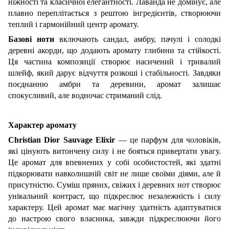
ніжності та класичної елегантності. Лаванда не домінує, але
плавно переплітається з рештою інгредієнтів, створюючи
теплий і гармонійний центр аромату.
Базові ноти
включають сандал, амбру, пачулі і солодкі
деревні акорди, що додають аромату глибини та стійкості.
Ця частина композиції створює насичений і тривалий
шлейф, який дарує відчуття розкоші і стабільності. Завдяки
поєднанню амбри та деревини, аромат залишає
спокусливий, але водночас стриманий слід.
Характер аромату
Christian
Dior
Sauvage
Elixir
— це парфум для чоловіків,
які цінують витончену силу і не бояться привертати увагу.
Це аромат для впевнених у собі особистостей, які здатні
підкорювати навколишній світ не лише своїми діями, але й
присутністю. Суміш пряних, свіжих і деревних нот створює
унікальний контраст, що підкреслює незалежність і силу
характеру. Цей аромат має магічну здатність адаптуватися
до настрою свого власника, завжди підкреслюючи його