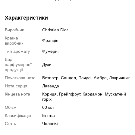
Характеристики
Виробник
Christian Dior
Країна
Франція
виробник
Тип аромату
Фужерні
Вид
парфумерної
Духи
продукції
Початкова нота
Ветивер, Сандал, Пачулі, Амбра, Лакричник
Нота серця
Лаванда
Кінцева нота
Кориця, Грейпфрут, Кардамон, Мускатний
горіх
Об'єм
60 мл
Класифікація
Елітна
Стать
Чоловічі