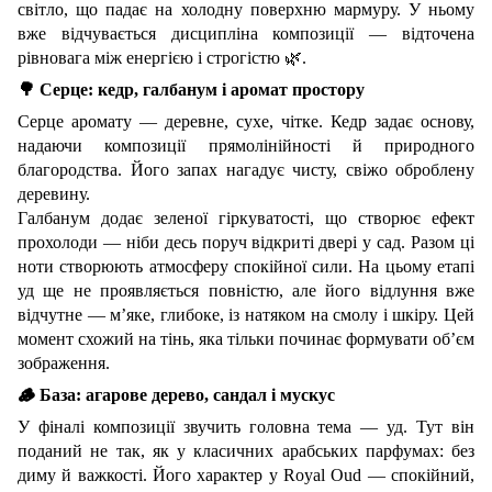
світло, що падає на холодну поверхню мармуру. У ньому
вже відчувається дисципліна композиції — відточена
рівновага між енергією і строгістю
🌿
.
🌳
Серце: кедр, галбанум і аромат простору
Серце аромату — деревне, сухе, чітке. Кедр задає основу,
надаючи композиції прямолінійності й природного
благородства. Його запах нагадує чисту, свіжо оброблену
деревину.
Галбанум додає зеленої гіркуватості, що створює ефект
прохолоди — ніби десь поруч відкриті двері у сад. Разом ці
ноти створюють атмосферу спокійної сили. На цьому етапі
уд ще не проявляється повністю, але його відлуння вже
відчутне — м’яке, глибоке, із натяком на смолу і шкіру. Цей
момент схожий на тінь, яка тільки починає формувати об’єм
зображення.
🪵
База: агарове дерево, сандал і мускус
У фіналі композиції звучить головна тема —
уд
. Тут він
поданий не так, як у класичних арабських парфумах: без
диму й важкості. Його характер у Royal Oud — спокійний,