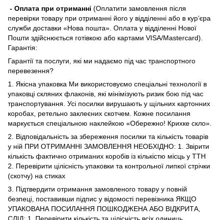
- Оплата при отриманні
(Оплатити замовлення після
перевірки товару при отриманні його у відділенні або в кур’єра
служби доставки «Нова пошта». Оплата у відділенні Нової
Пошти здійснюється готівкою або картами VISA/Mastercard).
Гарантія:
Гарантії та послуги, які ми надаємо під час транспортного
перевезення?
1. Якісна упаковка Ми використовуємо спеціальні технології в
упаковці скляних флаконів, які мінімізують ризик бою під час
транспортування. Усі посилки вирушають у щільних картонних
коробах, ретельно заклеєних скотчем. Кожне посилання
маркується спеціальною наклейкою «Обережно! Крихке скло».
2. Відповідальність за збереження посилки та кількість товарів
у ній ПРИ ОТРИМАННІ ЗАМОВЛЕННЯ НЕОБХІДНО: 1. Звірити
кількість фактично отриманих коробів із кількістю місць у ТТН
2. Перевірити цілісність упаковки та контрольної липкої стрічки
(скотчу) на стиках
3. Підтвердити отримання замовленого товару у повній
безпеці, поставивши підпис у відомості перевізника ЯКЩО
УПАКОВАНА ПОСИЛАННЯ ПОШКОДЖЕНА АБО ВІДКРИТА,
СЛІД: 1. Перевірити кількість та цілісність всіх одиниць