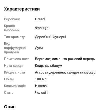
Характеристики
Виробник
Creed
Країна
Франція
виробник
Тип аромату
Дерев'яні, Фужерні
Вид
парфумерної
Духи
продукції
Початкова нота
Бергамот, лимон та рожевий перець
Нота серця
Кедр, гальбанум
Кінцева нота
Агарова деревина, сандал та мускус
Об'єм
100 мл
Класифікація
Нішева
Стать
Чоловічі
Опис