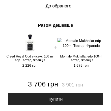
До обраного
Разом дешевше
Creed Royal Oud унісекс 100 ml
Montale Mukhallat edp 100ml
C
edp Тестер, Франція
Тестер, Франція
2 226 грн
1 675 грн
3 706 грн
3 901 грн
Купити