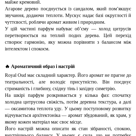
майже кремовий.
Агарове дерево поєднується із сандалом, який пом’якшує
звучання, додаючи теплоти. Мускус надає базі округлості й
чуттєвості, роблячи аромат живим і природним.
У цій частині парфум набуває об’єму — холод цитрусів
перетворюється на теплий подих дерева. Цей перехід
створює гармонію, яку можна порівняти з балансом між
інтелектом і спокоєм.
🔥
Ароматичний образ і настрій
Royal Oud має складний характер. Його аромат не прагне до
театральності, але володіє присутністю. Він поєднує
стриманість і глибину, східну тінь і західну симетрію.
На шкірі парфум розкривається у кілька фаз: спочатку
холодна цитрусова свіжість, потім деревна текстура, а далі
— оксамитова теплота
уду
. У цьому поступовому розвитку
відчувається архітектоніка — аромат збудований, як храм, у
якому кожен матеріал має своє місце.
Його настрій можна описати як стан зібраності, спокою,
внутрішнього балансу. У ньому є сила, що не потребує