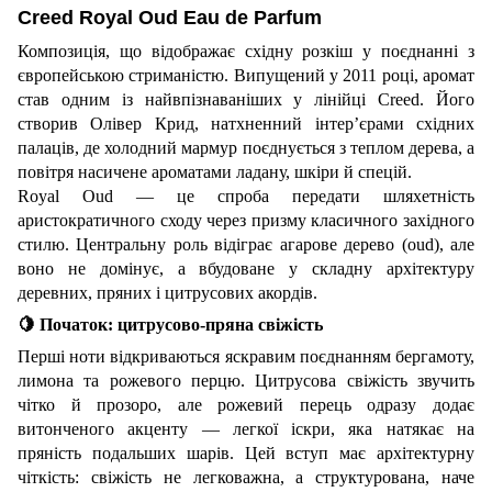
Creed Royal Oud Eau de Parfum
Композиція, що відображає східну розкіш у поєднанні з
європейською стриманістю. Випущений у 2011 році, аромат
став одним із найвпізнаваніших у лінійці Creed. Його
створив Олівер Крид, натхненний інтер’єрами східних
палаців, де холодний мармур поєднується з теплом дерева, а
повітря насичене ароматами ладану, шкіри й спецій.
Royal Oud — це спроба передати шляхетність
аристократичного сходу через призму класичного західного
стилю. Центральну роль відіграє агарове дерево (oud), але
воно не домінує, а вбудоване у складну архітектуру
деревних, пряних і цитрусових акордів.
🍋
Початок: цитрусово-пряна свіжість
Перші ноти відкриваються яскравим поєднанням бергамоту,
лимона та рожевого перцю. Цитрусова свіжість звучить
чітко й прозоро, але рожевий перець одразу додає
витонченого акценту — легкої іскри, яка натякає на
пряність подальших шарів.
Цей вступ має архітектурну
чіткість: свіжість не легковажна, а структурована, наче