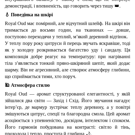
демонстрації, і впевненість, що говорить через тишу
👑
.
💧
Поведінка на шкірі
Royal Oud має помірний, але відчутний шлейф. На шкірі він
тримається до восьми годин, на тканинах — довше,
поступово переходячи у теплий, м’який деревний відтінок.
У теплу пору року цитруси й перець звучать яскравіше, тоді
як у холодну розкривається багатство
уду
і сандалу. Ця
композиція добре реагує на температуру: при нагріванні
тіла з’являється тонкий пряно-шкіряний шепіт, який додає
шарму.
Він не агресивний, але створює атмосферу глибини,
що сприймається тими, хто поруч.
🕌
Атмосфера стилю
Royal Oud — аромат структурованої елегантності, у якій
зійшлися два світи — Захід і Схід. Його звучання нагадує
інтер’єр, де мармур зустрічає теплу деревину, а у повітрі
змішуються цитрус, спеції та благородна смола.
Цей аромат
асоціюється з упевненістю, досвідом, інтелектом і спокоєм.
Його гармонія побудована на контрасті: світло й тінь,
прохолода і тепло, простота й глибина
🌙
.