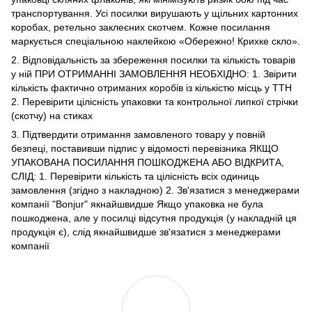
транспортування. Усі посилки вирушають у щільних картонних
коробах, ретельно заклеєних скотчем. Кожне посилання
маркується спеціальною наклейкою «Обережно! Крихке скло».
2. Відповідальність за збереження посилки та кількість товарів
у ній ПРИ ОТРИМАННІ ЗАМОВЛЕННЯ НЕОБХІДНО: 1. Звірити
кількість фактично отриманих коробів із кількістю місць у ТТН
2. Перевірити цілісність упаковки та контрольної липкої стрічки
(скотчу) на стиках
3. Підтвердити отримання замовленого товару у повній
безпеці, поставивши підпис у відомості перевізника ЯКЩО
УПАКОВАНА ПОСИЛАННЯ ПОШКОДЖЕНА АБО ВІДКРИТА,
СЛІД: 1. Перевірити кількість та цілісність всіх одиниць
замовлення (згідно з накладною) 2. Зв'язатися з менеджерами
компанії "Bonjur" якнайшвидше Якщо упаковка не була
пошкоджена, але у посилці відсутня продукція (у накладній ця
продукція є), слід якнайшвидше зв'язатися з менеджерами
компанії