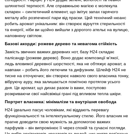
шляхетної терпкості. Але справжньою магією є молекула
скларен – синтетичний елемент, що імітує запах гарячого
металу або розпеченої пари від праски. Цей технічний нюанс
робить аромат унікальним: він створює відчуття стерильності
та енергії, ніби ви щойно вийшли з дорогого ательє на вулицю,
наповнену світлом.
Базові акорди: рожеве дерево та невагома стійкість
Замість звичних важких деревних нот, базу H24 складає
палісандр (рожеве дерево). Воно додає композиції м'якої,
ледь вловимої деревної шорсткості, яка не обтяжує аромат, а
навпаки – робить його летючим та дифузним. Шлейф H24 не
тисне на оточуючих; він створює навколо свого власника тонку,
вібруючу ауру, яка залишається помітною протягом усього
дня. Це аромат, що дихає разом із вами, поступово
розкриваючи свої найсвіжіші грані під впливом тепла шкіри.
Портрет власника: мінімалізм та внутрішня свобода
H24 ідеально пасує чоловікам, які віддають перевагу
функціональності та інтелектуальному стилю. Його власник не
прагне доводити свою мужність за допомогою важких
парфумів – він випромінює її через спокій та сучасні погляди.
Це вибір архітекторів, креаторів та людей, чиє життя пов'язане