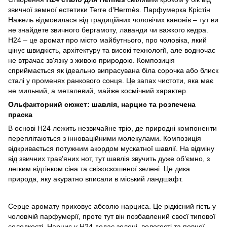
звичної земної естетики Terre d'Hermès. Парфумерка Крістін
Нажель відмовилася від традиційних чоловічих канонів – тут ви
не знайдете звичного бергамоту, лаванди чи важкого кедра.
H24 – це аромат про місто майбутнього, про чоловіка, який
цінує швидкість, архітектуру та високі технології, але водночас
не втрачає зв'язку з живою природою. Композиція
сприймається як ідеально випрасувана біла сорочка або блиск
сталі у променях ранкового сонця. Це запах чистоти, яка має
не мильний, а металевий, майже космічний характер.
Ольфакторний сюжет: шавлія, нарцис та розпечена
праска
В основі H24 лежить незвичайне тріо, де природні компоненти
переплітаються з інноваційними молекулами. Композиція
відкривається потужним акордом мускатної шавлії. На відміну
від звичних трав’яних нот, тут шавлія звучить дуже об’ємно, з
легким відтінком сіна та свіжоскошеної зелені. Це дика
природа, яку акуратно вписали в міський ландшафт.
Серце аромату приховує абсолю нарциса. Це рідкісний гість у
чоловічій парфумерії, проте тут він позбавлений своєї типової
солодкості. Нарцис у H24 додає зелені, вологості та певної