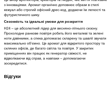
з інноваціями. Аромат органічно доповнює образи в стилі
кежуал або строгий офісний дрес-код, додаючи їм легкості та
футуристичного шику.
Сезонність та ідеальні умови для розкриття
H24 – це абсолютний лідер для весняно-літнього сезону.
Прохолодне ранкове повітря робить його металеві та зелені
ноти дзвінкими, а спека допомагає скларену та шавлії звучати
максимально об’ємно. Це аромат для відкритого простору та
скляних офісів, де багато світла та повітря. У закритих
приміщеннях він працює як генератор свіжості, не
відволікаючи від справ, а навпаки – допомагаючи
зосередитися.
Відгуки