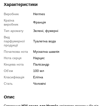
Характеристики
Виробник
Hermes
Країна
Франція
виробник
Тип аромату
Зелені, фужерні
Вид
парфумерної
Туалетна вода
продукції
Початкова нота
Мускатна шавлія
Нота серця
Нарцис
Кінцева нота
Палісандр
Об'єм
100 мл
Класифікація
Елітна
Стать
Чоловічі
Опис
Створення
H24 стало для Hermès
сміливим кроком у бік від