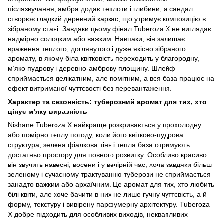
післязвучання, амбра додає теплоти і глибини, а сандал
створює гладкий деревний каркас, що утримує композицію в
зібраному стані. Завдяки цьому фінал Tuberoza X не виглядає
надмірно солодким або важким. Навпаки, він залишає
враження теплого, доглянутого і дуже якісно зібраного
аромату, в якому біла квітковість переходить у благородну,
м’яко пудрову і деревно-амброву площину. Шлейф
сприймається делікатним, але помітним, а вся база працює на
ефект витриманої чуттєвості без перевантаження.
Характер та сезонність: туберозний аромат для тих, хто
цінує м’яку виразність
Nishane Tuberoza X найкраще розкривається у прохолодну
або помірно теплу погоду, коли його квітково-пудрова
структура, зелена фіалкова тінь і тепла база отримують
достатньо простору для повного розвитку. Особливо красиво
він звучить навесні, восени і у вечірній час, хоча завдяки більш
зеленому і сучасному трактуванню туберози не сприймається
занадто важким або архаїчним. Це аромат для тих, хто любить
білі квіти, але хоче бачити в них не лише гучну чуттєвість, а й
форму, текстуру і вивірену парфумерну архітектуру. Tuberoza
X добре підходить для особливих виходів, неквапливих