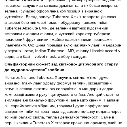
як важка, задушлива квіткова домінанта, а як більш вивірена,
зелена і сучасно оформлена композиція з виразною
чуттєвістю. Бренд описує Tuberoza X як інтерпретацію своєї
знакової біло-квіткової теми, побудовану навколо Indian
Tuberose Absolute LMR, де зелений відтінок підсвічений
яскравим акордом фіалки, а чуттєвий характер туберози
посилений фруктовими і майже наркотичними нюансами
іланг-ілангу. Офіційна піраміда включає іланг-іланг і мандарин
у верхніх нотах, Indian Tuberose LMR, фіалку і lipstick accord у
серці, а в базі – velvet musk, амбру і сандал.
Ольфакторний сюжет: від квітково-цитрусового старту
до пудрово-чуттєвої глибини
Початок Nishane Tuberoza X звучить світло, м’яко і дуже
виразно. Іланг-іланг одразу формує теплий, оксамитовий
вступ із легкою екзотичною солодкістю, а мандарин додає
композиції живого руху і цитрусового сяйва. Але цей старт не
виглядає ані банально фруктовим, ані надто свіжим. Навпаки,
він сприймається зібраним, гладким і дуже парфумерно
вивіреним, ніби квіткова тема від самого початку подана через
точний баланс світла, тепла і делікатної тілесності. Саме в
перші хвилини Tuberoza X створює враження аромату, який не