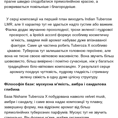
прагне швидко сподобатися прямолінійною красою, а
розкривається повільніше і благородніше.
У серці композиції на перший план виходить Indian Tuberose
LMR, але її характер тут не здається надто густим або важким.
Фіалка додає звучанню прохолодної, трохи зеленої і пудрової
прозорості, а lipstick accord формує особливу косметичну
м’якість, завдяки якій аромат набуває дуже впізнаваної
фактури. Саме ця частина робить Tuberoza X особливо
цікавою. Тубероза тут залишається головною героїнею, але
вона не тисне своєю квітковою масивністю. Вона звучить більш
шовковисто, більш вивірено і помітно сучасніше, ніж у багатьох
традиційних біло-квіткових композиціях. У результаті серце
аромату поєднує чуттєвість, пудрову гладкість і стриману
зелену свіжість в одну дуже цілісну структуру.
Філософія бази: мускусна м’якість, амбра і сандалова
глибина
База Nishane Tuberoza X побудована навколо velvet musk,
амбри і сандалу, і саме вона надає композиції ту плавну,
завершену форму, яка відрізняє аромат від більш
прямолінійних туберозних парфумів. Мускус тут не звучить
стерильно. Він формує м’яке, майже оксамитове