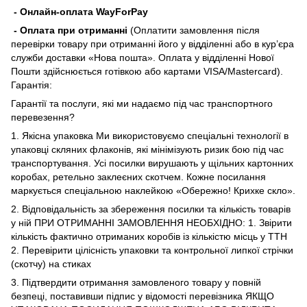
- Онлайн-оплата WayForPay
- Оплата при отриманні
(Оплатити замовлення після
перевірки товару при отриманні його у відділенні або в кур’єра
служби доставки «Нова пошта». Оплата у відділенні Нової
Пошти здійснюється готівкою або картами VISA/Mastercard).
Гарантія:
Гарантії та послуги, які ми надаємо під час транспортного
перевезення?
1. Якісна упаковка Ми використовуємо спеціальні технології в
упаковці скляних флаконів, які мінімізують ризик бою під час
транспортування. Усі посилки вирушають у щільних картонних
коробах, ретельно заклеєних скотчем. Кожне посилання
маркується спеціальною наклейкою «Обережно! Крихке скло».
2. Відповідальність за збереження посилки та кількість товарів
у ній ПРИ ОТРИМАННІ ЗАМОВЛЕННЯ НЕОБХІДНО: 1. Звірити
кількість фактично отриманих коробів із кількістю місць у ТТН
2. Перевірити цілісність упаковки та контрольної липкої стрічки
(скотчу) на стиках
3. Підтвердити отримання замовленого товару у повній
безпеці, поставивши підпис у відомості перевізника ЯКЩО