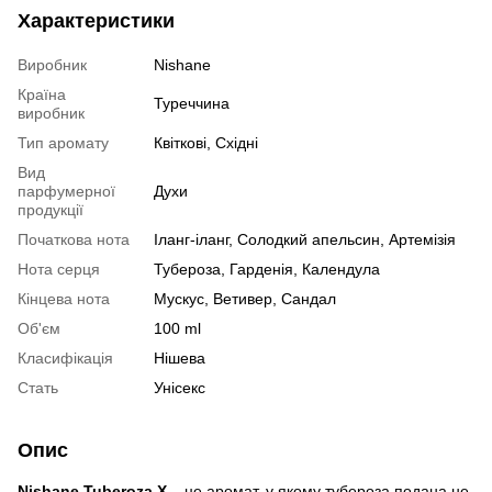
Характеристики
Виробник
Nishane
Країна
Туреччина
виробник
Тип аромату
Квіткові, Східні
Вид
парфумерної
Духи
продукції
Початкова нота
Іланг-іланг, Солодкий апельсин, Артемізія
Нота серця
Тубероза, Гарденія, Календула
Кінцева нота
Мускус, Ветивер, Сандал
Об'єм
100 ml
Класифікація
Нішева
Стать
Унісекс
Опис
Nishane Tuberoza X
– це аромат, у якому тубероза подана не