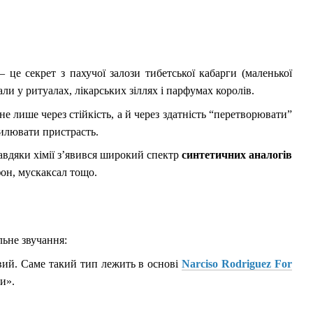
 це секрет з пахучої залози тибетської кабарги (маленької
али у ритуалах, лікарських зіллях і парфумах королів.
е лише через стійкість, а й через здатність “перетворювати”
силювати пристрасть.
авдяки хімії з’явився широкий спектр
синтетичних аналогів
фон, мускаксал тощо.
льне звучання:
вий. Саме такий тип лежить в основі
Narciso Rodriguez For
и».