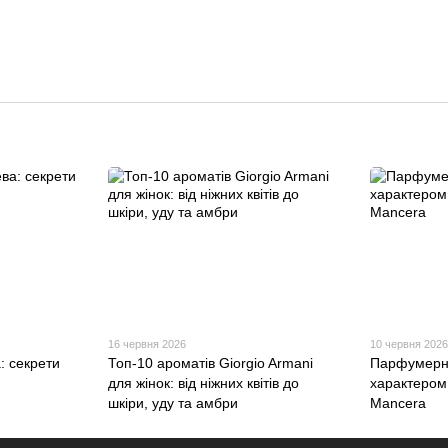
16 червня 2026
10 червня 202
: секрети
Топ-10 ароматів Giorgio Armani
Парфумерні
для жінок: від ніжних квітів до
характером:
шкіри, уду та амбри
Mancera