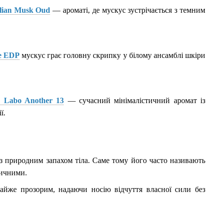
lian Musk Oud
— ароматі, де мускус зустрічається з темним
e EDP
мускус грає головну скрипку у білому ансамблі шкіри
 Labo Another 13
— сучасний мінімалістичний аромат із
ї.
 з природним запахом тіла. Саме тому його часто називають
тичними.
майже прозорим, надаючи носію відчуття власної сили без