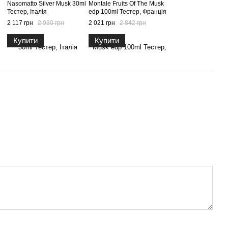
l
Nasomatto Silver Musk 30ml
Montale Fruits Of The Musk
Тестер, Італія
edp 100ml Тестер, Франція
2 117 грн
2 930 грн
2 021 грн
2 842 грн
Купити
Купити