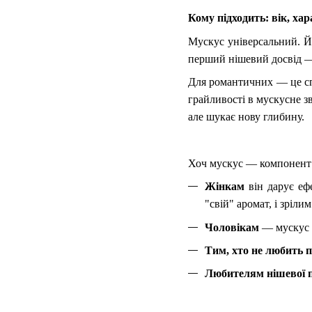
Кому підходить: вік, хар
Мускус універсальний. Йо
перший нішевий досвід — 
Для романтичних — це сп
грайливості в мускусне з
але шукає нову глибину.
Хоч мускус — компонент 
Жінкам
він дарує ефе
"свій" аромат, і зріли
Чоловікам
— мускус д
Тим, хто не любить 
Любителям нішевої 