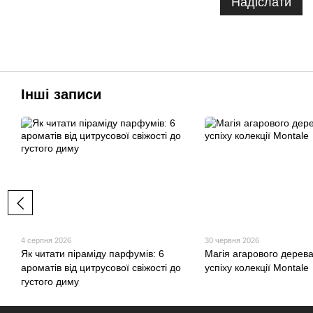
Надіслати
Інші записи
4 серпня 2026
30 червня 2026
Як читати піраміду парфумів: 6
Магія агарового дерева
ароматів від цитрусової свіжості до
успіху колекції Montale
густого диму