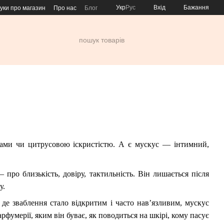
Укр
Рус
Вхід
Бажання
гуки про магазин
Про нас
Блог
орами чи цитрусовою іскристістю. А є мускус — інтимний,
ро близькість, довіру, тактильність. Він лишається після
у.
 де зваблення стало відкритим і часто нав’язливим, мускус
рфумерії, яким він буває, як поводиться на шкірі, кому пасує