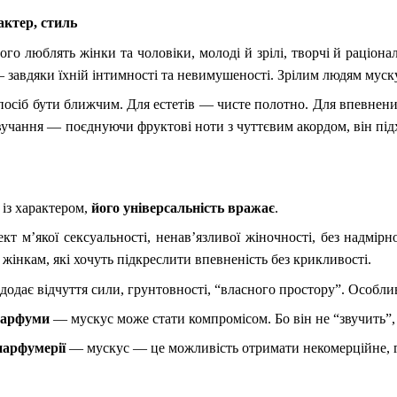
актер, стиль
го люблять жінки та чоловіки, молоді й зрілі, творчі й раціона
завдяки їхній інтимності та невимушеності. Зрілим людям мускус
осіб бути ближчим. Для естетів — чисте полотно. Для впевнен
вучання — поєднуючи фруктові ноти з чуттєвим акордом, він підх
із характером,
його універсальність вражає
.
кт м’якої сексуальності, ненав’язливої жіночності, без надмірн
м жінкам, які хочуть підкреслити впевненість без крикливості.
одає відчуття сили, грунтовності, “власного простору”. Особли
парфуми
— мускус може стати компромісом. Бо він не “звучить”, я
парфумерії
— мускус — це можливість отримати некомерційне, г