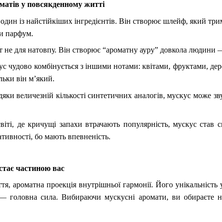
матів у повсякденному житті
один із найстійкіших інгредієнтів. Він створює шлейф, який трима
и парфум.
т не для натовпу. Він створює “ароматну ауру” довкола людини —
ус чудово комбінується з іншими нотами: квітами, фруктами, дер
льки він м’який.
вдяки величезній кількості синтетичних аналогів, мускус може зв
світі, де кричущі запахи втрачають популярність, мускус став
тивності, бо мають впевненість.
стає частиною вас
тя, ароматна проекція внутрішньої гармонії. Його унікальність 
— головна сила. Вибираючи мускусні аромати, ви обираєте не