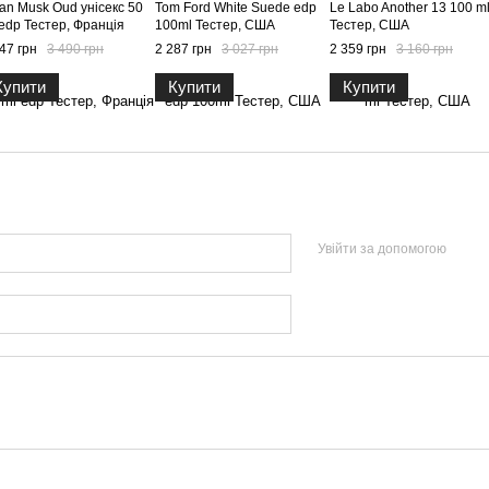
ian Musk Oud унісекс 50
Tom Ford White Suede edp
Le Labo Another 13 100 m
edp Тестер, Франція
100ml Тестер, США
Тестер, США
47 грн
3 490 грн
2 287 грн
3 027 грн
2 359 грн
3 160 грн
Купити
Купити
Купити
Увійти за допомогою