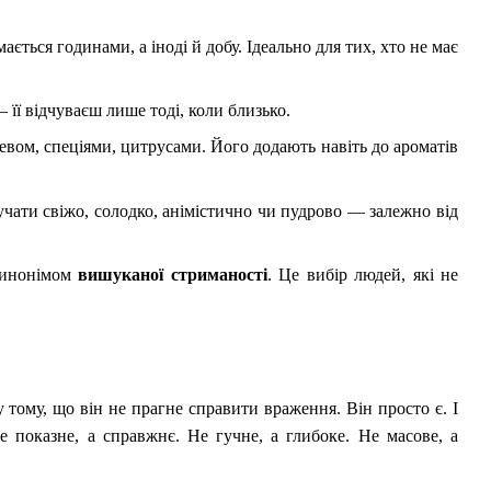
ється годинами, а іноді й добу. Ідеально для тих, хто не має
 її відчуваєш лише тоді, коли близько.
евом, спеціями, цитрусами. Його додають навіть до ароматів
учати свіжо, солодко, анімістично чи пудрово — залежно від
 синонімом
вишуканої стриманості
. Це вибір людей, які не
у тому, що він не прагне справити враження. Він просто є. І
 показне, а справжнє. Не гучне, а глибоке. Не масове, а