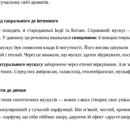
сучасному світі ароматів.
ід сакрального до інтимного
 походять зі стародавньої Індії та Китаю. Справжній мускус —
). У давнину ця речовина вважалася
священною
: її використовув
мускус був символом влади й могутності. Його високо цінували н
ний і теплий. Через це вважали, що мускус здатен збуджувати, по
атурального мускусу
заборонене через етичні міркування. Але з
гічних. Серед них амброксан, галаксолід, етиленбрасилат, муска
оти до димки
о типів синтетичних мускусів — кожен з яких створює своє уніка
пулярніший у сучасній парфумерії. Він м’який, чистий, кремо
 парфуму, що ніби обіймає шкіру, даруючи їй ефект «другої шкір