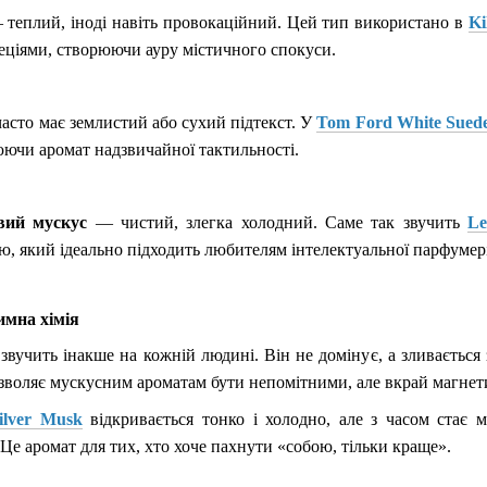
теплий, іноді навіть провокаційний. Цей тип використано в
Ki
пеціями, створюючи ауру містичного спокуси.
асто має землистий або сухий підтекст. У
Tom Ford White Sued
ючи аромат надзвичайної тактильності.
вий мускус
— чистий, злегка холодний. Саме так звучить
Le
, який ідеально підходить любителям інтелектуальної парфумері
имна хімія
вучить інакше на кожній людині. Він не домінує, а зливається
озволяє мускусним ароматам бути непомітними, але вкрай магне
ilver Musk
відкривається тонко і холодно, але з часом стає 
 Це аромат для тих, хто хоче пахнути «собою, тільки краще».