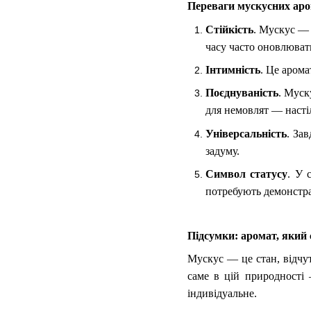
Переваги мускусних аро
Стійкість
. Мускус — 
часу часто оновлюват
Інтимність
. Це арома
Поєднуваність
. Муск
для немовлят — насті
Універсальність
. За
задуму.
Символ статусу
. У 
потребують демонстра
Підсумки: аромат, який 
Мускус — це стан, відчут
саме в цій природності 
індивідуальне.