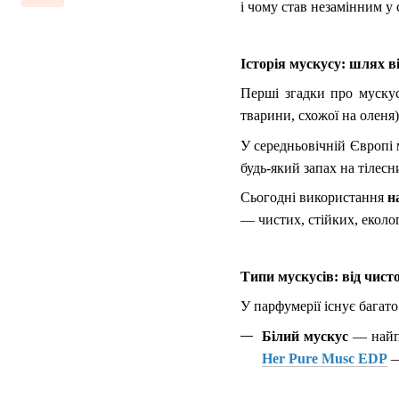
і чому став незамінним у 
Історія мускусу: шлях в
Перші згадки про мускус
тварини, схожої на оленя
У середньовічній Європі 
будь-який запах на тілес
Сьогодні використання
н
— чистих, стійких, еколо
Типи мускусів: від чист
У парфумерії існує багат
Білий мускус
— найпо
Her Pure Musc EDP
—