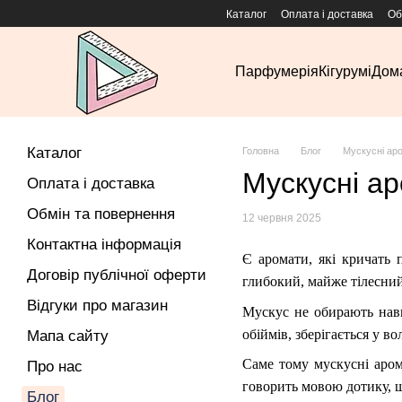
Перейти до основного контенту
Каталог
Оплата і доставка
Об
Парфумерія
Кігурумі
Дома
Каталог
Головна
Блог
Мускусні аро
Мускусні ар
Оплата і доставка
Обмін та повернення
12 червня 2025
Контактна інформація
Є аромати, які кричать 
Договір публічної оферти
глибокий, майже тілесний 
Відгуки про магазин
Мускус не обирають навм
обіймів, зберігається у во
Мапа сайту
Саме тому мускусні арома
Про нас
говорить мовою дотику, ше
Блог