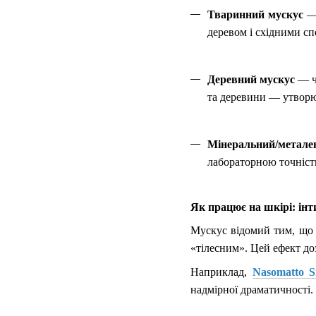
Тваринний мускус
— 
деревом і східними с
Деревний мускус
— ч
та деревини — утворю
Мінеральний/метале
лабораторною точністю
Як працює на шкірі: інт
Мускус відомий тим, що з
«тілесним». Цей ефект д
Наприклад,
Nasomatto S
надмірної драматичності.