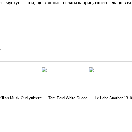
віті, мускус — той, що залишає післясмак присутності. І якщо ва
о