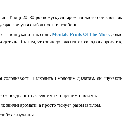
льні. У віці 20–30 років мускусні аромати часто обирають як
 дає відчуття стабільності та глибини.
их — вишукана тінь сили.
Montale Fruits Of The Musk
додає
одить навіть тим, хто звик до класичних солодких ароматів,
ої солодкавості. Підходить і молодим дівчатам, які шукають
во у поєднанні з деревними чи пряними нотами.
к звичні аромати, а просто “існує” разом із тілом.
либоке звучання.