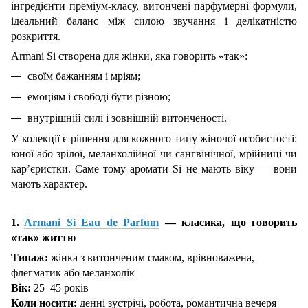
інгредієнти преміум-класу, витончені парфумерні формули,
ідеальний баланс між силою звучання і делікатністю
розкриття.
Armani Si створена для жінки, яка говорить «так»:
своїм бажанням і мріям;
емоціям і свободі бути різною;
внутрішній силі і зовнішній витонченості.
У колекції є рішення для кожного типу жіночої особистості:
юної або зрілої, меланхолійної чи сангвінічної, мрійниці чи
кар’єристки. Саме тому аромати Si не мають віку — вони
мають характер.
1.
Armani Si Eau de Parfum
— класика, що говорить
«так» життю
Типаж:
жінка з витонченим смаком, врівноважена,
флегматик або меланхолік
Вік:
25–45 років
Коли носити:
денні зустрічі, робота, романтична вечеря