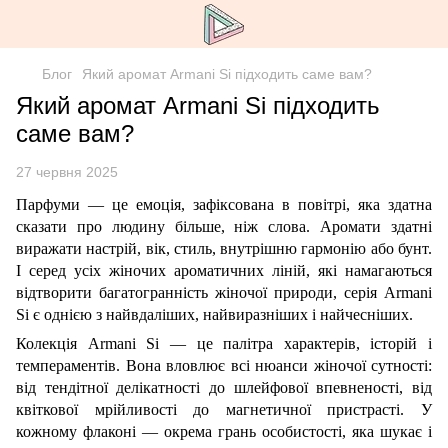
Блог
Який аромат Armani Si підходить саме вам?
Який аромат Armani Si підходить
саме вам?
27 червня 2025
Парфуми — це емоція, зафіксована в повітрі, яка здатна
сказати про людину більше, ніж слова. Аромати здатні
виражати настрій, вік, стиль, внутрішню гармонію або бунт.
І серед усіх жіночих ароматичних ліній, які намагаються
відтворити багатогранність жіночої природи, серія Armani
Si є однією з найвдаліших, найвиразніших і найчесніших.
Колекція Armani Si — це палітра характерів, історій і
темпераментів. Вона вловлює всі нюанси жіночої сутності:
від тендітної делікатності до шлейфової впевненості, від
квіткової мрійливості до магнетичної пристрасті. У
кожному флаконі — окрема грань особистості, яка шукає і