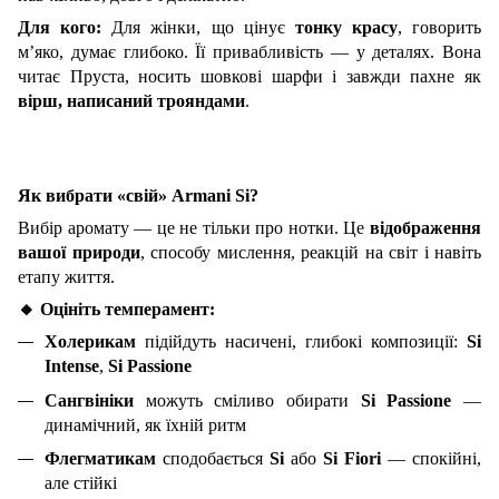
Для кого:
Для жінки, що цінує
тонку красу
, говорить
м’яко, думає глибоко. Її привабливість — у деталях. Вона
читає Пруста, носить шовкові шарфи і завжди пахне як
вірш, написаний трояндами
.
Як вибрати «свій» Armani Si?
Вибір аромату — це не тільки про нотки. Це
відображення
вашої природи
, способу мислення, реакцій на світ і навіть
етапу життя.
🔸
Оцініть темперамент:
Холерикам
підійдуть насичені, глибокі композиції:
Si
Intense
,
Si Passione
Сангвініки
можуть сміливо обирати
Si Passione
—
динамічний, як їхній ритм
Флегматикам
сподобається
Si
або
Si Fiori
— спокійні,
але стійкі