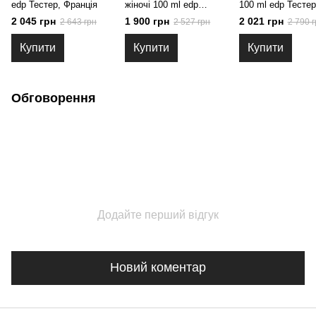
edp Тестер, Франція
жіночі 100 ml edp
100 ml edp Тестер
Тестер, Франція
Франція
2 045 грн
1 900 грн
2 021 грн
2 643 грн
2 527 грн
2 790 г
Купити
Купити
Купити
Обговорення
Додайте перший відгук
Новий коментар