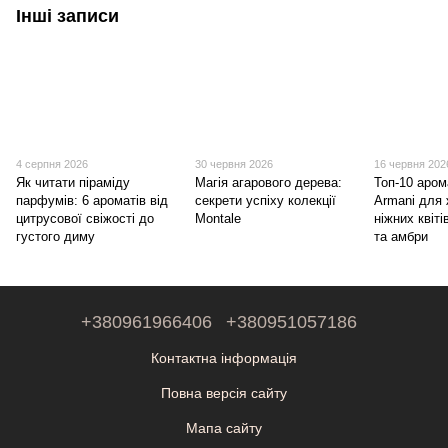
Інші записи
4 серпня 2026
30 червня 2026
16 червня 202
Як читати піраміду
Магія агарового дерева:
Топ-10 арома
парфумів: 6 ароматів від
секрети успіху колекції
Armani для 
цитрусової свіжості до
Montale
ніжних квіті
густого диму
та амбри
+380961966406
+380951057186
Контактна інформація
Повна версія сайту
Мапа сайту