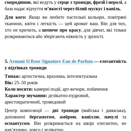
смородиною
, які ведуть у
серце з троянди, фрезії і неролі
, а
база надає відчуття
м’якості через білий мускус і ваніль
.
Для кого:
Якщо ви любите пастельні кольори, повітряні
тканини, квіти і легкість — цей аромат ваш. Він для тих,
хто не кричить, а
шепоче про красу
, для дівчат, які тільки
розкриваються або зберігають ніжність у зрілості.
5.
Armani Si Rose Signature Eau de Parfum
— елегантність
у відтінках троянди
Типаж:
артистична, вразлива, інтелектуальна
Вік:
25–50 років
Коли носити:
камерні події, арт-вечори, побачення
Характер звучання:
делікатно-пудровий,
аристократичний, трояндовий
Центр композиції —
дві троянди
(майська і дамаська),
доповнені
бергамотом
,
амброю
,
ваніллю
,
пачулі
та
османтусом
. Він розкривається на шкірі елегантно, не
нав’язливо, довго і делікатно.