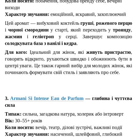
Коли носити:
побачення, побудова бренду себе, вечірні
виходи
Характер звучання:
емоційний, яскравий, захоплюючий
Цей аромат — вибуховий коктейль
груші
,
рожевого перцю
і
чорної смородини
у старті, який переходить у
троянду
,
жасмин
і
геліотроп
у серці. Завершує композицію
солодкувата база з ванілі і кедра
.
Для кого:
Ідеальний для жінок, які
живуть пристрастю
,
говорять відкрито, рухаються швидко і обожнюють бути в
центрі уваги. Це також гарний вибір для молодих жінок, які
починають формувати свій стиль і заявляють про себе.
3.
Armani Si Intense Eau de Parfum
— глибина і чуттєва
сила
Типаж:
сильна, загадкова натура, холерик або інтроверт
Вік:
30–55+ років
Коли носити:
вечір, театр, ділові зустрічі, важливі події
Характер звучання:
насичений, шлейфовий, глибокий