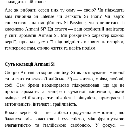
знаходить свій голос.
Але як вибрати серед них ту саму — свою? Чи підходить
вам глибина Si Intense чи легкість Si Fiori? Чи варто
спокуситись на емоційність Si Passione, чи залишитись із
класикою Armani Si? Ця стаття — ваш особистий навігатор
у світі ароматів Armani Si. Ми розкриємо характер кожної
версії, проаналізуємо її відповідність віковим категоріям,
темпераментам, стилю життя та навіть подіям.
Суть колекції Armani Si
Giorgio Armani створив лінійку Si як оспівування жіночої
сили сказати «так» (італійське
Si
) — життю, мріям, любові,
собі. Сам бренд неодноразово підкреслював, що це не
просто аромати, а маніфест сучасної жіночності, який
вміщає всі її контрасти: ніжність і рішучість, пристрасть і
витонченість, інтелект і грайливість.
Кожна версія Si — це глибоко продумана композиція, що
балансує між класикою і сучасністю, між французькою
елегантністю та італійською свободою. У фокусі —