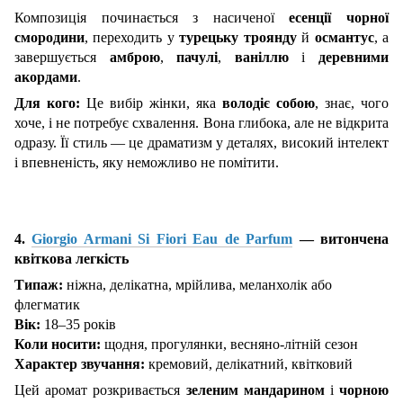
Композиція починається з насиченої
есенції чорної
смородини
, переходить у
турецьку троянду
й
османтус
, а
завершується
амброю
,
пачулі
,
ваніллю
і
деревними
акордами
.
Для кого:
Це вибір жінки, яка
володіє собою
, знає, чого
хоче, і не потребує схвалення. Вона глибока, але не відкрита
одразу. Її стиль — це драматизм у деталях, високий інтелект
і впевненість, яку неможливо не помітити.
4.
Giorgio Armani Si Fiori Eau de Parfum
— витончена
квіткова легкість
Типаж:
ніжна, делікатна, мрійлива, меланхолік або
флегматик
Вік:
18–35 років
Коли носити:
щодня, прогулянки, весняно-літній сезон
Характер звучання:
кремовий, делікатний, квітковий
Цей аромат розкривається
зеленим мандарином
і
чорною