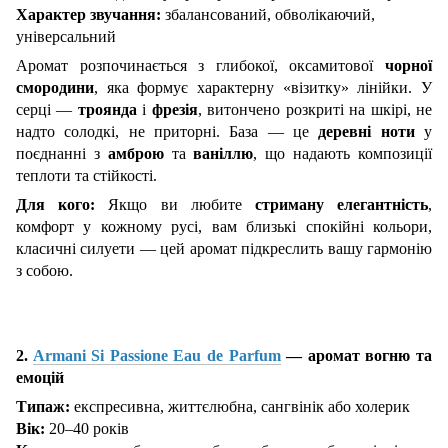
Характер звучання:
збалансований, обволікаючий,
універсальний
Аромат розпочинається з глибокої, оксамитової
чорної
смородини
, яка формує характерну «візитку» лінійки. У
серці —
троянда
і
фрезія
, витончено розкриті на шкірі, не
надто солодкі, не приторні. База — це
деревні ноти
у
поєднанні з
амброю
та
ваніллю
, що надають композиції
теплоти та стійкості.
Для кого:
Якщо ви любите
стриману елегантність
,
комфорт у кожному русі, вам близькі спокійні кольори,
класичні силуети — цей аромат підкреслить вашу гармонію
з собою.
2.
Armani Si Passione Eau de Parfum
— аромат вогню та
емоцій
Типаж:
експресивна, життєлюбна, сангвінік або холерик
Вік:
20–40 років