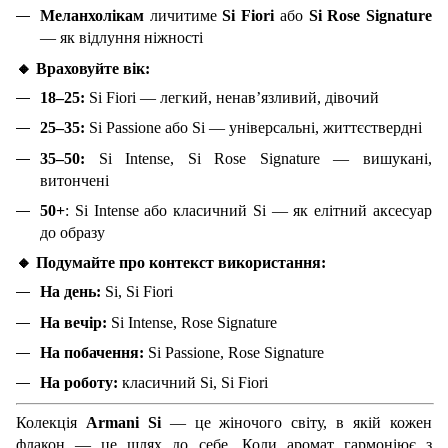
Меланхолікам
личитиме
Si Fiori
або
Si Rose Signature
— як відлуння ніжності
🔸
Враховуйте вік:
18–25:
Si Fiori — легкий, ненав’язливий, дівочий
25–35:
Si Passione або Si — універсальні, життєствердні
35–50:
Si Intense, Si Rose Signature — вишукані,
витончені
50+
: Si Intense або класичний Si — як елітний аксесуар
до образу
🔸
Подумайте про контекст використання:
На день:
Si, Si Fiori
На вечір:
Si Intense, Rose Signature
На побачення:
Si Passione, Rose Signature
На роботу:
класичний Si, Si Fiori
Колекція
Armani Si
— це жіночого світу, в якій кожен
флакон — це шлях до себе. Коли аромат гармоніює з