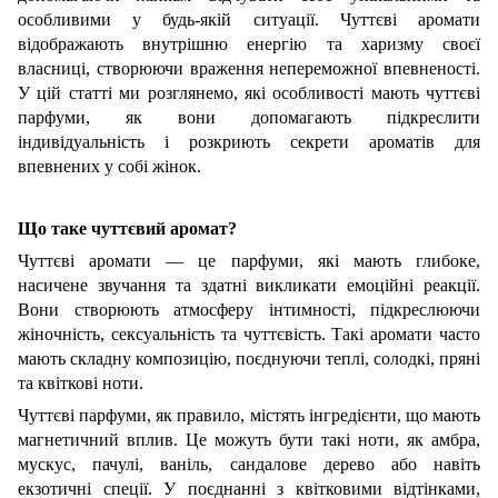
особливими у будь-якій ситуації. Чуттєві аромати
відображають внутрішню енергію та харизму своєї
власниці, створюючи враження непереможної впевненості.
У цій статті ми розглянемо, які особливості мають чуттєві
парфуми, як вони допомагають підкреслити
індивідуальність і розкриють секрети ароматів для
впевнених у собі жінок.
Що таке чуттєвий аромат?
Чуттєві аромати — це парфуми, які мають глибоке,
насичене звучання та здатні викликати емоційні реакції.
Вони створюють атмосферу інтимності, підкреслюючи
жіночність, сексуальність та чуттєвість. Такі аромати часто
мають складну композицію, поєднуючи теплі, солодкі, пряні
та квіткові ноти.
Чуттєві парфуми, як правило, містять інгредієнти, що мають
магнетичний вплив. Це можуть бути такі ноти, як амбра,
мускус, пачулі, ваніль, сандалове дерево або навіть
екзотичні спеції. У поєднанні з квітковими відтінками,