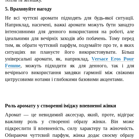
5. Враховуйте нагоду
Не всі чуттєві аромати підходять для будь-якої ситуації.
Наприклад, насичені, важкі аромати можуть бути занадто
інтенсивними для денного використання на роботі, але
ідеальними для вечірніх заходів або побачень. Тому перед
тим, як обрати чуттєвий парфум, подумайте про те, в яких
ситуаціях ви плануєте його використовувати. Більш
універсальні аромати, як, наприклад,
Versace Eros Pour
Femme
, можуть підходити як для денного, так і для
вечірнього використання завдяки гармонії між свіжими
цитрусовими нотами і глибокими базовими акцентами.
Роль аромату у створенні іміджу впевненої жінки
Аромат — це невидимий аксесуар, який, проте, відіграє
важливу роль у створенні образу жінки. Він може
підкреслити її впевненість, силу характеру та жіночність.
Обираючи чуттєвий парфум, жінка додає своєму образу