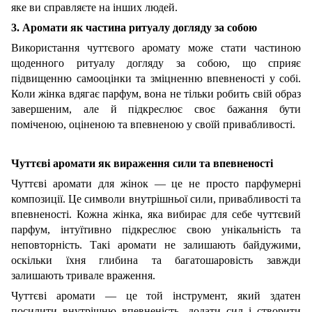
яке ви справляєте на інших людей.
3. Аромати як частина ритуалу догляду за собою
Використання чуттєвого аромату може стати частиною
щоденного ритуалу догляду за собою, що сприяє
підвищенню самооцінки та зміцненню впевненості у собі.
Коли жінка вдягає парфум, вона не тільки робить свій образ
завершеним, але й підкреслює своє бажання бути
поміченою, оціненою та впевненою у своїй привабливості.
Чуттєві аромати як вираження сили та впевненості
Чуттєві аромати для жінок — це не просто парфумерні
композиції. Це символи внутрішньої сили, привабливості та
впевненості. Кожна жінка, яка вибирає для себе чуттєвий
парфум, інтуїтивно підкреслює свою унікальність та
неповторність. Такі аромати не залишають байдужими,
оскільки їхня глибина та багатошаровість завжди
залишають тривале враження.
Чуттєві аромати — це той інструмент, який здатен
посилити внутрішню впевненість, додати сил і створити