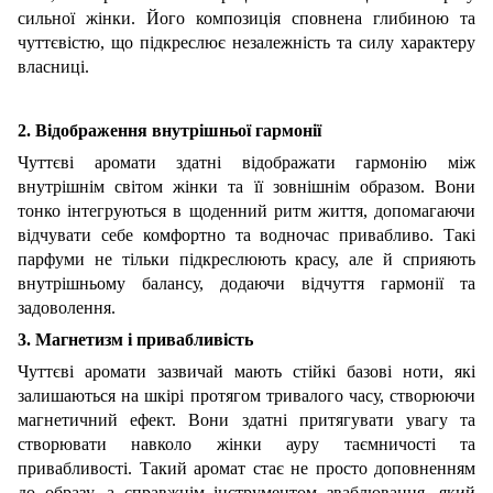
сильної жінки. Його композиція сповнена глибиною та
чуттєвістю, що підкреслює незалежність та силу характеру
власниці.
2. Відображення внутрішньої гармонії
Чуттєві аромати здатні відображати гармонію між
внутрішнім світом жінки та її зовнішнім образом. Вони
тонко інтегруються в щоденний ритм життя, допомагаючи
відчувати себе комфортно та водночас привабливо. Такі
парфуми не тільки підкреслюють красу, але й сприяють
внутрішньому балансу, додаючи відчуття гармонії та
задоволення.
3. Магнетизм і привабливість
Чуттєві аромати зазвичай мають стійкі базові ноти, які
залишаються на шкірі протягом тривалого часу, створюючи
магнетичний ефект. Вони здатні притягувати увагу та
створювати навколо жінки ауру таємничості та
привабливості. Такий аромат стає не просто доповненням
до образу, а справжнім інструментом зваблювання, який