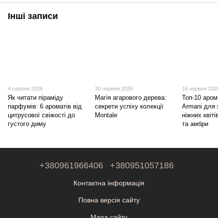
Інші записи
4 серпня 2026
30 червня 2026
16 червня 202
Як читати піраміду
Магія агарового дерева:
Топ-10 арома
парфумів: 6 ароматів від
секрети успіху колекції
Armani для 
цитрусової свіжості до
Montale
ніжних квіті
густого диму
та амбри
+380961966406
+380951057186
Контактна інформація
Повна версія сайту
Мапа сайту