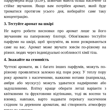
парфумерна вода (
EDP
), зазвичай мають більш насичене та
стійке звучання. Якщо вам потрібен аромат, який буде
триматися протягом усього дня, вибирайте саме таку
концентрацію.
3. Тестуйте аромат на шкірі
Не варто робити висновки про аромат лише за його
звучанням на паперовому блотері. Обов'язково тестуйте
парфуми на шкірі, щоб зрозуміти, як вони розкриваються
саме на вас. Аромат може звучати зовсім по-різному на
різних людях через індивідуальні особливості хімії тіла.
4. Зважайте на сезонність
Чуттєві аромати, як і багато інших парфумів, можуть по-
різному проявлятися залежно від пори року. У теплу пору
року аромати з насиченими, важкими нотами (наприклад,
амбри або мускусу) можуть здаватися надмірними або
задушливими. Влітку краще обирати легші варіанти з
квітковими та фруктовими відтінками, тоді як восени та
взимку, навпаки, варто надавати перевагу насиченим
східним та деревним ароматам, які створюють атмосферу
тепла та затишку.