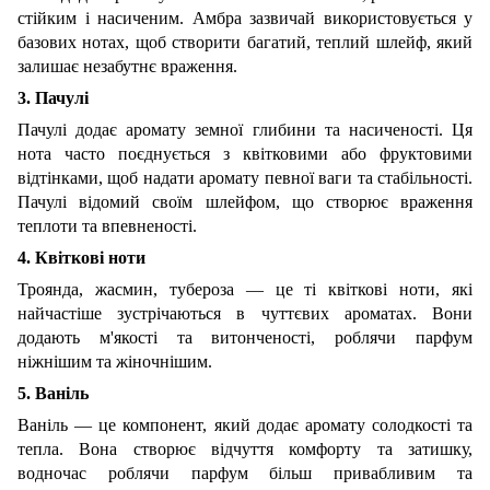
стійким і насиченим. Амбра зазвичай використовується у
базових нотах, щоб створити багатий, теплий шлейф, який
залишає незабутнє враження.
3. Пачулі
Пачулі додає аромату земної глибини та насиченості. Ця
нота часто поєднується з квітковими або фруктовими
відтінками, щоб надати аромату певної ваги та стабільності.
Пачулі відомий своїм шлейфом, що створює враження
теплоти та впевненості.
4. Квіткові ноти
Троянда, жасмин, тубероза — це ті квіткові ноти, які
найчастіше зустрічаються в чуттєвих ароматах. Вони
додають м'якості та витонченості, роблячи парфум
ніжнішим та жіночнішим.
5. Ваніль
Ваніль — це компонент, який додає аромату солодкості та
тепла. Вона створює відчуття комфорту та затишку,
водночас роблячи парфум більш привабливим та