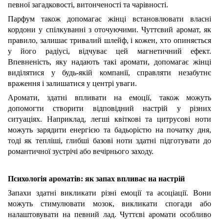
певної загадковості, витонченості та чарівності.
Парфум також допомагає жінці встановлювати власні
кордони у спілкуванні з оточуючими. Чуттєвий аромат, як
правило, залишає тривалий шлейф, і кожен, хто опиняється
у його радіусі, відчуває цей магнетичний ефект.
Впевненість, яку надають такі аромати, допомагає жінці
виділятися у будь-якій компанії, справляти незабутнє
враження і залишатися у центрі уваги.
Аромати, здатні впливати на емоції, також можуть
допомогти створити відповідний настрій у різних
ситуаціях. Наприклад, легші квіткові та цитрусові ноти
можуть зарядити енергією та бадьорістю на початку дня,
тоді як тепліші, глибші базові ноти здатні підготувати до
романтичної зустрічі або вечірнього заходу.
Психологія ароматів: як запах впливає на настрій
Запахи здатні викликати різні емоції та асоціації. Вони
можуть стимулювати мозок, викликати спогади або
налаштовувати на певний лад. Чуттєві аромати особливо