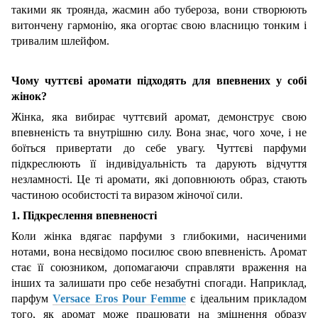
такими як троянда, жасмин або тубероза, вони створюють
витончену гармонію, яка огортає свою власницю тонким і
тривалим шлейфом.
Чому чуттєві аромати підходять для впевнених у собі
жінок?
Жінка, яка вибирає чуттєвий аромат, демонструє свою
впевненість та внутрішню силу. Вона знає, чого хоче, і не
боїться привертати до себе увагу. Чуттєві парфуми
підкреслюють її індивідуальність та дарують відчуття
незламності. Це ті аромати, які доповнюють образ, стають
частиною особистості та виразом жіночої сили.
1. Підкреслення впевненості
Коли жінка вдягає парфуми з глибокими, насиченими
нотами, вона несвідомо посилює свою впевненість. Аромат
стає її союзником, допомагаючи справляти враження на
інших та залишати про себе незабутні спогади. Наприклад,
парфум
Versace Eros Pour Femme
є ідеальним прикладом
того, як аромат може працювати на зміцнення образу