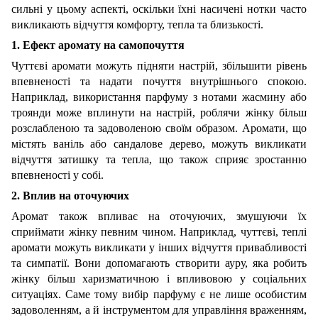
сильні у цьому аспекті, оскільки їхні насичені нотки часто
викликають відчуття комфорту, тепла та близькості.
1. Ефект аромату на самопочуття
Чуттєві аромати можуть підняти настрій, збільшити рівень
впевненості та надати почуття внутрішнього спокою.
Наприклад, використання парфуму з нотами жасмину або
троянди може вплинути на настрій, роблячи жінку більш
розслабленою та задоволеною своїм образом. Аромати, що
містять ваніль або сандалове дерево, можуть викликати
відчуття затишку та тепла, що також сприяє зростанню
впевненості у собі.
2. Вплив на оточуючих
Аромат також впливає на оточуючих, змушуючи їх
сприймати жінку певним чином. Наприклад, чуттєві, теплі
аромати можуть викликати у інших відчуття привабливості
та симпатії. Вони допомагають створити ауру, яка робить
жінку більш харизматичною і впливовою у соціальних
ситуаціях. Саме тому вибір парфуму є не лише особистим
задоволенням, а й інструментом для управління враженням,