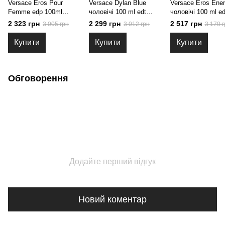
Versace Eros Pour
Versace Dylan Blue
Versace Eros Ene
Femme edp 100ml
чоловічі 100 ml edt
чоловічі 100 ml e
Тестер, Італія
Тестер, Італія
Тестер, Італія
2 323 грн
2 299 грн
2 517 грн
3 005 грн
3 012 грн
3 170 г
Купити
Купити
Купити
Обговорення
Додайте перший відгук
Новий коментар