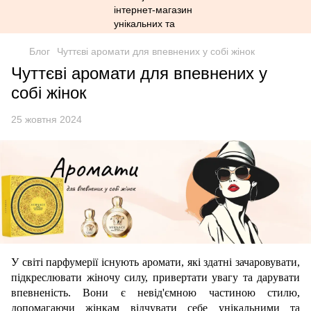
Блог
Чуттєві аромати для впевнених у собі жінок
Чуттєві аромати для впевнених у
собі жінок
25 жовтня 2024
У світі парфумерії існують аромати, які здатні зачаровувати,
підкреслювати жіночу силу, привертати увагу та дарувати
впевненість. Вони є невід'ємною частиною стилю,
допомагаючи жінкам відчувати себе унікальними та