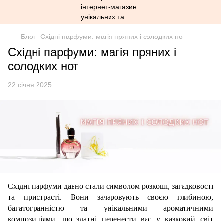
Блог
Східні парфуми: магія пряних і солодких нот
Східні парфуми: магія пряних і
солодких нот
22 січня 2025
Східні парфуми давно стали символом розкоші, загадковості
та пристрасті. Вони зачаровують своєю глибиною,
багатогранністю та унікальними ароматичними
композиціями, що здатні перенести вас у казковий світ