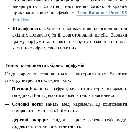
завершуються багатою, насиченою базою. Яскравим
прикладом таких парфумів є
Paco Rabanne Pure XS
For Her
.
Шлейфовість
. Однією з найважливіших особливостей
східних ароматів є їхній довготривалий шлейф. Завдяки
цьому парфуми залишають незабутнє враження і стають
частиною образу свого власника.
Типові компоненти східних парфумів
Східні аромати створюються з використанням багатого
спектру інгредієнтів, серед яких:
Прянощі:
кориця, шафран, мускатний горіх, кардамон,
гвоздика. Вони додають аромату тепла і насиченості.
Солодкі ноти:
ваніль, мед, карамель. Ці компоненти
створюють чуттєвість і ніжність.
Деревні акорди:
сандал, агарове дерево (уд), кедр.
Додають глибини та елегантності.