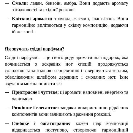
Смоли:
ладан, бензоїн, амбра. Вони додають аромату
загадковості та східної розкоші.
Квіткові аромати:
троянда, жасмин, іланг-іланг. Вони
гармонійно вплітаються у східну композицію, додаючи
їй легкості.
Як звучать східні парфуми?
Східні парфуми — це свого роду ароматична подорож, яка
починається з яскравих нот спецій, продовжується
солодкою та квітковою серцевиною і завершується теплим,
обволікаючим шлейфом деревних і смоляних нот. Їхнє
звучання можна описати як:
Пристрасне і чуттєве:
ці аромати наповнені енергією та
харизмою.
Розкішне і елегантне:
завдяки використанню рідкісних
компонентів вони залишають враження розкоші.
Глибоке і багатогранне:
кожен шар композиції
відкривається поступово, створюючи гармонійний