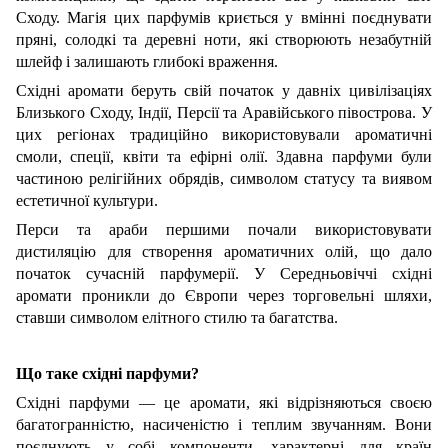
Сходу. Магія цих парфумів криється у вмінні поєднувати
пряні, солодкі та деревні ноти, які створюють незабутній
шлейф і залишають глибокі враження.
Східні аромати беруть свій початок у давніх цивілізаціях
Близького Сходу, Індії, Персії та Аравійського півострова. У
цих регіонах традиційно використовували ароматичні
смоли, спеції, квіти та ефірні олії. Здавна парфуми були
частиною релігійних обрядів, символом статусу та виявом
естетичної культури.
Перси та араби першими почали використовувати
дистиляцію для створення ароматичних олій, що дало
початок сучасній парфумерії. У Середньовіччі східні
аромати проникли до Європи через торговельні шляхи,
ставши символом елітного стилю та багатства.
Що таке східні парфуми?
Східні парфуми — це аромати, які відрізняються своєю
багатогранністю, насиченістю і теплим звучанням. Вони
поєднують у собі компоненти, характерні для країн