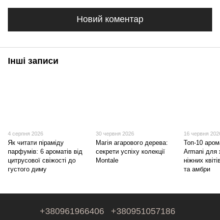
Новий коментар
Інші записи
4 серпня 2026
30 червня 2026
16 червня 202
Як читати піраміду
Магія агарового дерева:
Топ-10 арома
парфумів: 6 ароматів від
секрети успіху колекції
Armani для 
цитрусової свіжості до
Montale
ніжних квіті
густого диму
та амбри
+380961966406
+380951057186