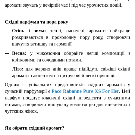
аромати звучать у вечірній час і під час урочистих подій.
Східні парфуми та пора року
Осінь і зима:
теплі, насичені аромати найкраще
розкриваються в прохолодну пору року, створюючи
відчуття затишку та гармонії.
Весна:
у міжсезоння обирайте легші композиції з
квітковими та солодкими нотами.
Літо:
для жарких днів краще підійдуть свіжіші східні
аромати з акцентом на цитрусові й легкі прянощі.
Одним із унікальних представників східних ароматів у
сучасній парфумерії є
Paco Rabanne Pure XS For Her
. Цей
парфум поєднує класичні східні інгредієнти з сучасними
нотами, створюючи вишукану композицію для впевнених і
чуттєвих жінок.
Як обрати східний аромат?