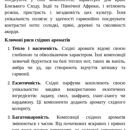
Близького Сходу, Індії та Північної Африки, і втілюють
розкіш, пристрасть і загадковість цих культур. Їхня
унікальність полягає у здатності гармонійно поєднувати
контрастні ноти: солодкі, пряні, деревні та смолянисті
акорди.
Ключові риси східних ароматів
Тепло і насиченість
. Східні аромати відомі своєю
глибиною та обволікаючим характером. Їхні композиції
зазвичай будуються на базі теплих нот, таких як ваніль,
амбра чи уд, що створюють відчуття затишку та
гармонії.
Екзотичність
. Східні парфуми захоплюють своєю
унікальністю завдяки використанню екзотичних
інгредієнтів: ладану, смол, шафрану, іланг-ілангу чи
кардамону. Ці компоненти додають аромату східного
колориту.
Багатошаровість
. Композиції східних ароматів
змінюються з часом. Від початкових яскравих і пряних
нот вони плавно переходять до солодкої серцевини і