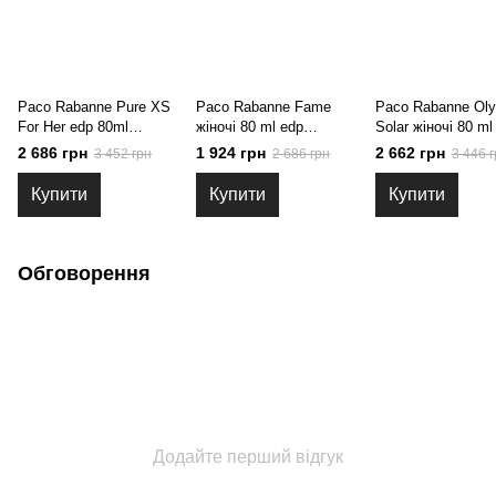
Paco Rabanne Pure XS
Paco Rabanne Fame
Paco Rabanne Ol
For Her edp 80ml
жіночі 80 ml edp
Solar жіночі 80 ml
Тестер, Франція
Тестер, Франція
Тестер, Франція
2 686 грн
1 924 грн
2 662 грн
3 452 грн
2 686 грн
3 446 г
Купити
Купити
Купити
Обговорення
Додайте перший відгук